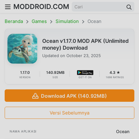
MODDROID.COM
Beranda
Games
Simulation
Ocean
Ocean v1.17.0 MOD APK (Unlimited
money) Download
Updated on
October 23, 2025
1.17.0
140.92MB
4.3 ★
VERSION
SIZE
GET IT ON
1698 RATINGS
Download APK (140.92MB)
Versi Sebelumnya
Ocean
NAMA APLIKASI