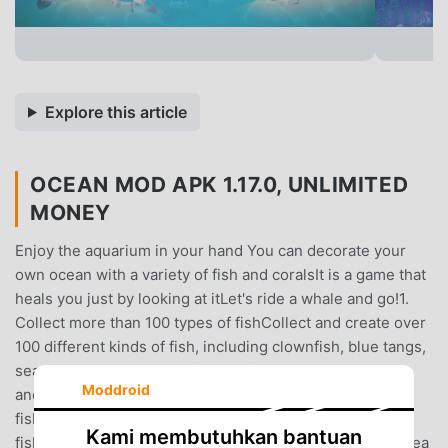
Explore this article
OCEAN MOD APK 1.17.0, UNLIMITED
MONEY
Enjoy the aquarium in your hand You can decorate your
own ocean with a variety of fish and coralsIt is a game that
heals you just by looking at itLet's ride a whale and go!1.
Collect more than 100 types of fishCollect and create over
100 different kinds of fish, including clownfish, blue tangs,
sea turtles, manta rays, giant squids, humpback whales,
Moddroid
and many more.2. Experience diverse interactions with
fishA special time to get in touch with my collected
Kami membutuhkan bantuan
fish!Take a peaceful ride by holding on to the back of a sea