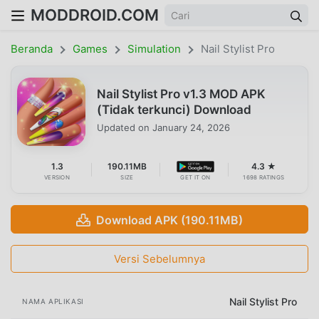
MODDROID.COM
Beranda
Games
Simulation
Nail Stylist Pro
Nail Stylist Pro v1.3 MOD APK
(Tidak terkunci) Download
Updated on
January 24, 2026
1.3
190.11MB
4.3 ★
VERSION
SIZE
GET IT ON
1698 RATINGS
Download APK (190.11MB)
Versi Sebelumnya
Nail Stylist Pro
NAMA APLIKASI