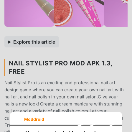
Explore this article
NAIL STYLIST PRO MOD APK 1.3,
FREE
Nail Stylist Pro is an exciting and professional nail art
design game where you can create your own nail art with
nail art and nail polish in your own nail salon.Give your
nails a new look! Create a dream manicure with stunning
nail art and a variety of nail polish colors.Let your
customers choose between stencil nail art and gorgeous
Moddroid
French manicure. Glitter or magnetic paint - crystal nails