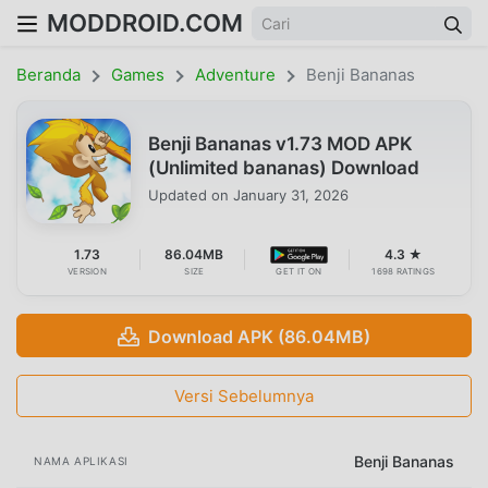
MODDROID.COM
Beranda
Games
Adventure
Benji Bananas
Benji Bananas v1.73 MOD APK
(Unlimited bananas) Download
Updated on
January 31, 2026
1.73
86.04MB
4.3 ★
VERSION
SIZE
GET IT ON
1698 RATINGS
Download APK (86.04MB)
Versi Sebelumnya
Benji Bananas
NAMA APLIKASI