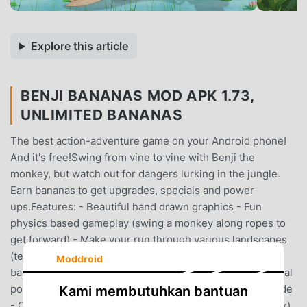
Explore this article
BENJI BANANAS MOD APK 1.73,
UNLIMITED BANANAS
The best action-adventure game on your Android phone!
And it's free!Swing from vine to vine with Benji the
monkey, but watch out for dangers lurking in the jungle.
Earn bananas to get upgrades, specials and power
ups.Features: - Beautiful hand drawn graphics - Fun
physics based gameplay (swing a monkey along ropes to
get forward) - Make your run through various landscapes
(temple ruins, waterfalls and jungles) - Collect fruits like
Moddroid
bananas and chilis to gain more upgrades - Unlock special
powers such as a jetpack, chili speed boost and eagle ride
Kami membutuhkan bantuan
- Cloth your monkey differently (ninja costume, gas mask)