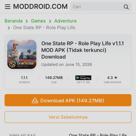
MODDROID.COM
Beranda
Games
Adventure
One State RP - Role Play Life
One State RP - Role Play Life v1.1.1
MOD APK (Tidak terkunci)
Download
Updated on
June 15, 2026
1.1.1
149.27MB
4.3 ★
VERSION
SIZE
GET IT ON
1698 RATINGS
Download APK (149.27MB)
Versi Sebelumnya
One State RP - Role Play Life
NAMA APLIKASI