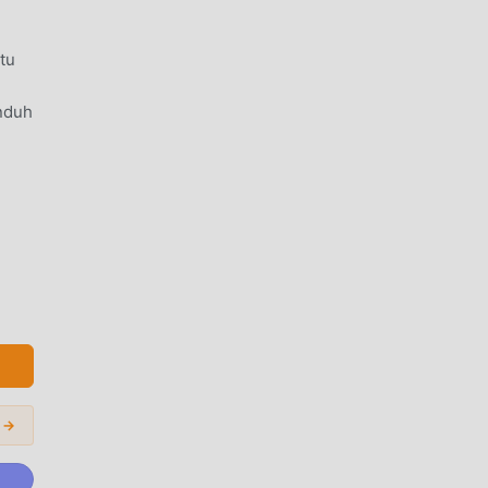
tu
nduh
rial
awa
ion
 →
g