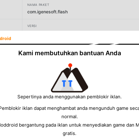
NAMA PAKET
com.igenesoft.flash
VERSI
2.9.0
droid
PENGEMBANG
Kami membutuhkan bantuan Anda
iGene
UKURAN
45.57MB
Sepertinya anda menggunakan pemblokir iklan.
Pemblokir iklan dapat menghambat anda mengunduh game sec
normal.
Moddroid bergantung pada iklan untuk menyediakan game dan 
gratis.