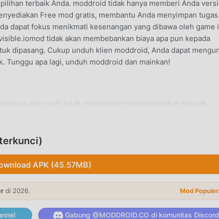
h pilihan terbaik Anda. moddroid tidak hanya memberi Anda versi
uga menyediakan Free mod gratis, membantu Anda menyimpan tugas
da dapat fokus menikmati kesenangan yang dibawa oleh game i
visible.iomod tidak akan membebankan biaya apa pun kepada
untuk dipasang. Cukup unduh klien moddroid, Anda dapat mengu
lik. Tunggu apa lagi, unduh moddroid dan mainkan!
ameplaynya yang unik telah membantunya mendapatkan banyak
ional action game, diInvisible.io, Anda hanya perlu melalui tuto
emulai seluruh permainan dan menikmati kesenangan yang dib
 Pada saat yang sama, moddroid telah secara khusus membangun
terkunci)
nkan Anda untuk berkomunikasi dan berbagi dengan semua act
i, bergabunglah dengan moddroid dan nikmati action permainan
ownload APK (45.57MB)
er
di 2026.
Mod Populer
nnel
Gabung @MODDROID.CO di komunitas Discord
miliki gaya seni yang unik, dan grafik, peta, dan karakternya yan