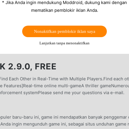
* Jika Anda ingin mendukung Moddroid, dukung kami dengan
mematikan pemblokir iklan Anda.
Nonaktifkan pemblokir iklan saya
Lanjutkan tanpa menonaktifkan
K 2.9.0, FREE
o Find Each Other in Real-Time with Multiple Players.Find each o
ame Features]Real-time online multi-gameA thriller gameNumero
nforcement systemPlease send me your questions via e-mail.
populer baru-baru ini, game ini mendapatkan banyak penggemar 
a Anda ingin mengunduh game ini, sebagai situs unduhan game