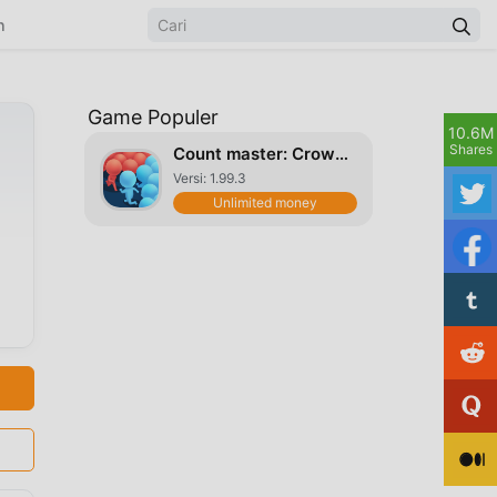
n
Game Populer
10.6M
Shares
Count master: Crowd Runners 3D
Versi: 1.99.3
Unlimited money