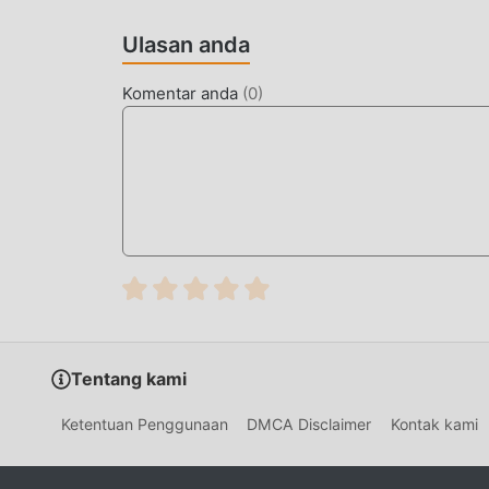
Invisible.io 2.9.0 dalam paket instalasi moddro
yang menunggu untuk Anda mainkan, tunggu apa
Ulasan anda
Komentar anda
(
0
)
Tentang kami
Ketentuan Penggunaan
DMCA Disclaimer
Kontak kami