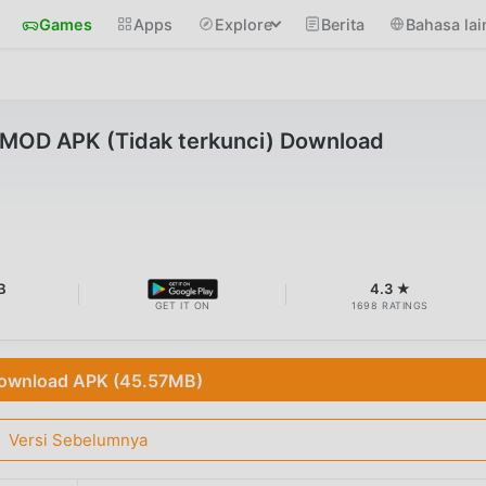
Games
Apps
Explore
Berita
Bahasa lai
.0 MOD APK (Tidak terkunci) Download
B
4.3 ★
GET IT ON
1698 RATINGS
ownload APK (45.57MB)
Versi Sebelumnya