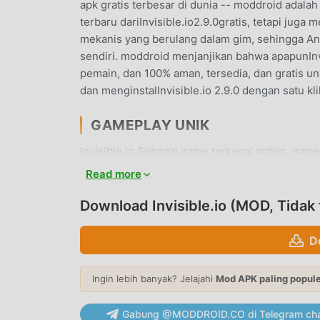
apk gratis terbesar di dunia -- moddroid adala
terbaru dariInvisible.io2.9.0gratis, tetapi j
mekanis yang berulang dalam gim, sehingga An
sendiri. moddroid menjanjikan bahwa apapunIn
pemain, dan 100% aman, tersedia, dan gratis 
dan menginstalInvisible.io 2.9.0 dengan satu k
GAMEPLAY UNIK
Invisible.io Sebagai game terkenal action ,g
penggemar di seluruh dunia. Tidak seperti tradis
Read more
pemula, sehingga Anda dapat dengan mudah m
secara klasik action game Invisible.io 2.9.0.
Download Invisible.io (MOD, Tidak 
platform untuk action pecinta game, memungki
pecinta game di seluruh dunia, tunggu apa lag
D
dengan semua mitra global menjadi bahagia
Ingin lebih banyak? Jelajahi
Mod APK paling popul
LAYAR INDAH
Gabung @MODDROID.CO di Telegram cha
Seperti tradisional action game, Invisible.io me