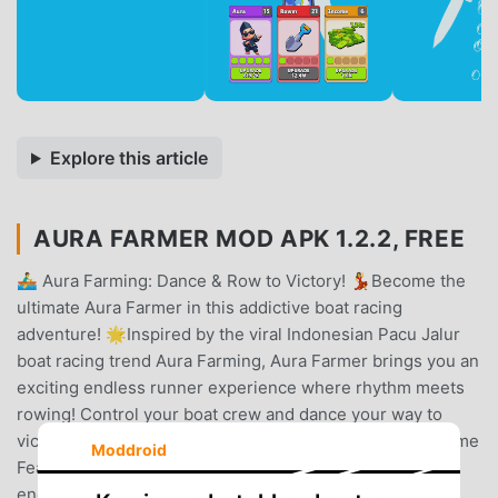
Explore this article
AURA FARMER MOD APK 1.2.2, FREE
🚣‍♂️ Aura Farming: Dance & Row to Victory! 💃Become the
ultimate Aura Farmer in this addictive boat racing
adventure! 🌟Inspired by the viral Indonesian Pacu Jalur
boat racing trend Aura Farming, Aura Farmer brings you an
exciting endless runner experience where rhythm meets
rowing! Control your boat crew and dance your way to
victory in this unique blend of action and strategy.🎮 Game
Moddroid
Features:⚡ Epic Dance Battles - Keep your dancer
energized and motivated! The longer they dance, the