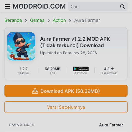
MODDROID.COM
Beranda
Games
Action
Aura Farmer
Aura Farmer v1.2.2 MOD APK
(Tidak terkunci) Download
Updated on
February 28, 2026
1.2.2
58.29MB
4.3 ★
VERSION
SIZE
GET IT ON
1698 RATINGS
Download APK (58.29MB)
Versi Sebelumnya
Aura Farmer
NAMA APLIKASI