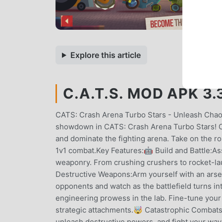
Explore this article
C.A.T.S. MOD APK 3
CATS: Crash Arena Turbo Stars - Unleash Chaos 
showdown in CATS: Crash Arena Turbo Stars! C
and dominate the fighting arena. Take on the ro
1v1 combat.Key Features:🤖 Build and Battle:A
weaponry. From crushing crushers to rocket-la
Destructive Weapons:Arm yourself with an arse
opponents and watch as the battlefield turns i
engineering prowess in the lab. Fine-tune you
strategic attachments.🤯 Catastrophic Combats:
unleash destructive powers, and fight your way