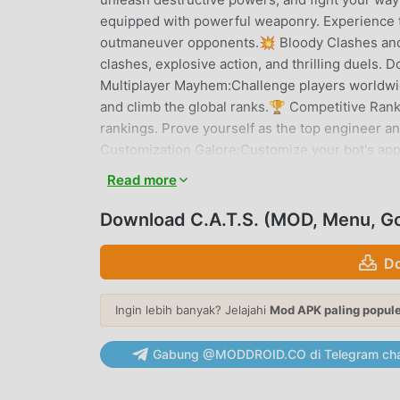
equipped with powerful weaponry. Experience t
outmaneuver opponents.💥 Bloody Clashes and 
clashes, explosive action, and thrilling duels
Multiplayer Mayhem:Challenge players worldwide
and climb the global ranks.🏆 Competitive Ran
rankings. Prove yourself as the top engineer an
Customization Galore:Customize your bot's app
out on the battlefield and strike fear into yo
Read more
creativity in the ultimate robot combat arena!
Download C.A.T.S. (MOD, Menu, G
C.A.T.S. PENGANTAR
Do
C.A.T.S. Sebagai game action yang sangat popu
seluruh dunia yang menyukai game action .Jik
apk gratis terbesar di dunia -- moddroid adala
Ingin lebih banyak? Jelajahi
Mod APK paling popul
terbaru dariC.A.T.S.3.30gratis, tetapi juga 
tugas mekanis yang berulang dalam gim, sehin
Gabung @MODDROID.CO di Telegram cha
game itu sendiri. moddroid menjanjikan bahw
pemain, dan 100% aman, tersedia, dan gratis 