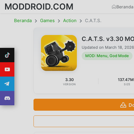
MODDROID.COM
Beranda
Beranda
Games
Action
C.A.T.S.
C.A.T.S. v3.30 M
Updated on
March 18, 2026
MOD: Menu, God Mode
3.30
137.47
VERSION
SIZE
Do