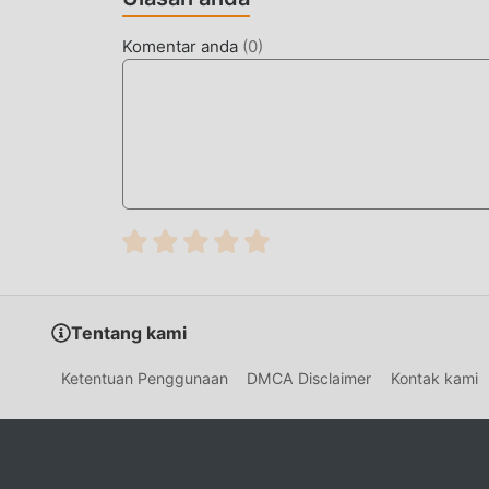
dengan kemampuan beradaptasi yang sangat ba
sepenuhnya menikmati kebahagiaan yang dibaw
Komentar anda
(
0
)
MOD UNIK
Tradisional action permainan mengharuskan 
kekayaan/kemampuan/keterampilan mereka dala
permainan, tetapi pada saat yang sama, proses 
munculnya mod telah menulis ulang situasi ini.
dan mengulangi ""akumulasi"" yang sedikit 
menghilangkan proses ini, sehingga membantu 
UNDUH SEKARANG
Tentang kami
Cukup klik tombol unduh untuk menginstal apl
C.A.T.S. 3.30 dalam paket instalasi moddroid d
Ketentuan Penggunaan
DMCA Disclaimer
Kontak kami
menunggu untuk Anda mainkan, tunggu apa lagi