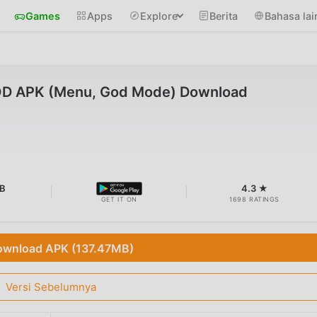
Games
Apps
Explore
Berita
Bahasa lai
OD APK (Menu, God Mode) Download
MB
4.3 ★
GET IT ON
1698 RATINGS
wnload APK (137.47MB)
Versi Sebelumnya