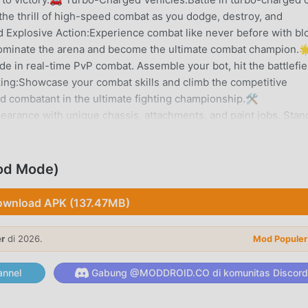
he thrill of high-speed combat as you dodge, destroy, and
Explosive Action:Experience combat like never before with bl
. Dominate the arena and become the ultimate combat champion.
 in real-time PvP combat. Assemble your bot, hit the battlefie
king:Showcase your combat skills and climb the competitive
d combatant in the ultimate fighting championship.🛠️
earance with unique chassis, attachments, and paint jobs. Stan
ur opponents.Download CATS now and unleash your destructive
od Mode)
wnload APK (137.47MB)
ler baru-baru ini, game ini mendapatkan banyak penggemar di
a Anda ingin mengunduh game ini, sebagai situs unduhan game
h pilihan terbaik Anda. moddroid tidak hanya memberi Anda versi
er
di 2026.
Mod Populer
menyediakan Menu, God Mode mod gratis, membantu Anda menyim
gga Anda dapat fokus menikmati kesenangan yang dibawa oleh
nnel
Gabung @MODDROID.CO di komunitas Discord
a apapunC.A.T.S.mod tidak akan membebankan biaya apa pun ke
untuk dipasang. Cukup unduh klien moddroid, Anda dapat mengu