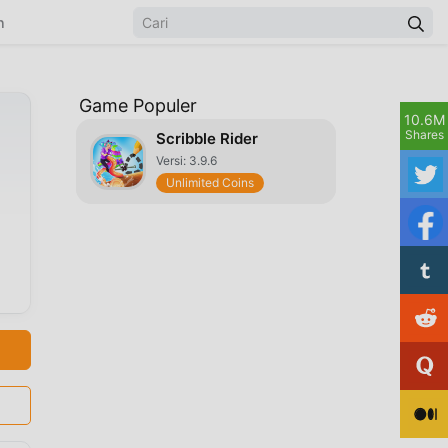
n
Game Populer
10.6M
Shares
Scribble Rider
Versi: 3.9.6
Unlimited Coins