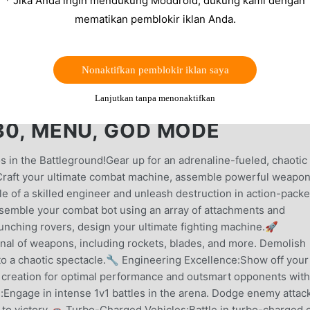
* Jika Anda ingin mendukung Moddroid, dukung kami dengan
mematikan pemblokir iklan Anda.
Nonaktifkan pemblokir iklan saya
Lanjutkan tanpa menonaktifkan
.30, MENU, GOD MODE
in the Battleground!Gear up for an adrenaline-fueled, chaotic
raft your ultimate combat machine, assemble powerful weapon
le of a skilled engineer and unleash destruction in action-pack
ssemble your combat bot using an array of attachments and
unching rovers, design your ultimate fighting machine.🚀
nal of weapons, including rockets, blades, and more. Demolish
nto a chaotic spectacle.🔧 Engineering Excellence:Show off your
r creation for optimal performance and outsmart opponents with
Engage in intense 1v1 battles in the arena. Dodge enemy attac
 to victory.🚗 Turbo-Charged Vehicles:Battle in turbo-charged 