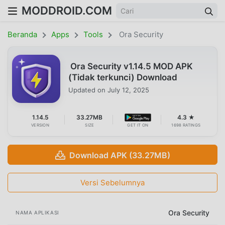
MODDROID.COM
Beranda
Apps
Tools
Ora Security
Ora Security v1.14.5 MOD APK
(Tidak terkunci) Download
Updated on
July 12, 2025
1.14.5
33.27MB
4.3 ★
VERSION
SIZE
GET IT ON
1698 RATINGS
Download APK (33.27MB)
Versi Sebelumnya
Ora Security
NAMA APLIKASI