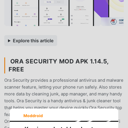
Explore this article
ORA SECURITY MOD APK 1.14.5,
FREE
Ora Security provides a professional antivirus and malware
scanner feature, letting your phone run safely. Also stores
more data by cleaning junk, app manager, and many handy
tools. Ora Security is a handy antivirus & junk cleaner tool
that helps you master your device quickly.Ora Security top
features✔ Antivirus - With the AV-Test antivirus engine,
Moddroid
Ora Security scans apps for viruses and malware✔ Wi-Fi