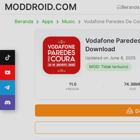
MODDROID.COM
Beranda
Beranda
Apps
Music
Vodafone Paredes De Co
Vodafone Paredes
Download
Updated on
June 8, 2025
MOD: Tidak terkunci
11.0
74.36M
VERSION
SIZE
D