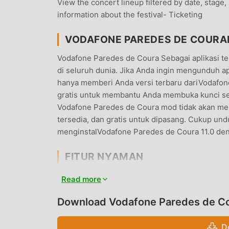
View the concert lineup filtered by date, stage,
information about the festival- Ticketing
VODAFONE PAREDES DE COUR
Vodafone Paredes de Coura Sebagai aplikasi te
di seluruh dunia. Jika Anda ingin mengunduh apl
hanya memberi Anda versi terbaru dariVodafone
gratis untuk membantu Anda membuka kunci semu
Vodafone Paredes de Coura mod tidak akan m
tersedia, dan gratis untuk dipasang. Cukup u
menginstalVodafone Paredes de Coura 11.0 deng
FITUR NYAMAN
Vodafone Paredes de Coura Sebagai aplikasi te
Read more
Dibandingkan dengan tradisional music aplika
kaya dan fungsi yang lebih kuat. Anda hanya 
Download Vodafone Paredes de Co
Anda dapat dengan mudah merasakan semua fungs
mendukung music aplikasi untuk para penggema
D