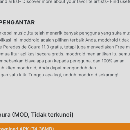
 and artist- Discover more about your favorite artists- Find usef
APENGANTAR
rkebal music ,itu telah menarik banyak pengguna yang suka mu
ikasi ini, moddroid adalah pilihan terbaik Anda. moddroid tidak
 Paredes de Coura 11.0 gratis, tetapi juga menyediakan Free 
a fitur aplikasi secara gratis. moddroid menjanjikan itu sem
embebankan biaya apa pun kepada pengguna, dan 100% aman,
nduh klien moddroid, Anda dapat mengunduh dan
an satu klik. Tunggu apa lagi, unduh moddroid sekarang!
rkenal music ,fungsinya yang kuat telah menarik banyak pengg
si, Vodafone Paredes de Coura memberikan pengalaman yang le
perlu Mengunduh dan menginstalVodafone Paredes de Coura11.0,
ura (MOD, Tidak terkunci)
i, dan itu benar-benar gratis! Selain itu, moddroid juga
r untuk bertukar pengalaman satu sama lain, berbagi kebahag
ownload APK (74.36MB)