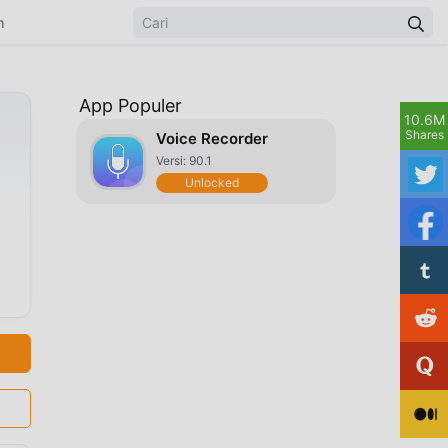
n
App Populer
10.6M
Shares
Voice Recorder
Versi: 90.1
Unlocked