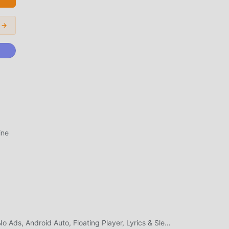
 →
ine
is
i mod
Premium Unlocked, No Ads, Android Auto, Floating Player, Lyrics & Sleep Timer