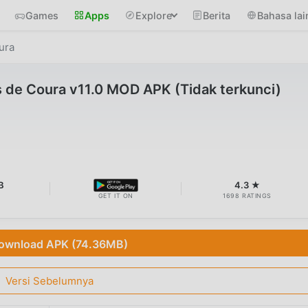
Games
Apps
Explore
Berita
Bahasa lai
ura
 de Coura v11.0 MOD APK (Tidak terkunci)
B
4.3 ★
GET IT ON
1698 RATINGS
ownload APK (74.36MB)
Versi Sebelumnya