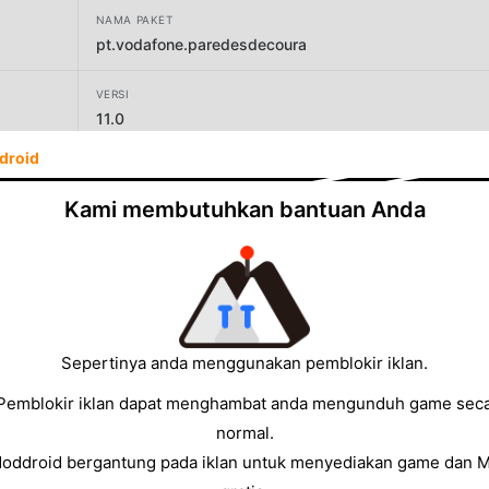
NAMA PAKET
pt.vodafone.paredesdecoura
VERSI
11.0
droid
PENGEMBANG
Vodafone Portugal, Comunicações Pessoais, S.A.
Kami membutuhkan bantuan Anda
UKURAN
74.36MB
Sepertinya anda menggunakan pemblokir iklan.
Pemblokir iklan dapat menghambat anda mengunduh game sec
normal.
Moddroid bergantung pada iklan untuk menyediakan game dan 