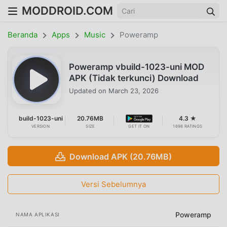
MODDROID.COM
Beranda
Apps
Music
Poweramp
Poweramp vbuild-1023-uni MOD
APK (Tidak terkunci) Download
Updated on
March 23, 2026
build-1023-uni
20.76MB
4.3 ★
VERSION
SIZE
GET IT ON
1698 RATINGS
Download APK (20.76MB)
Versi Sebelumnya
Poweramp
NAMA APLIKASI