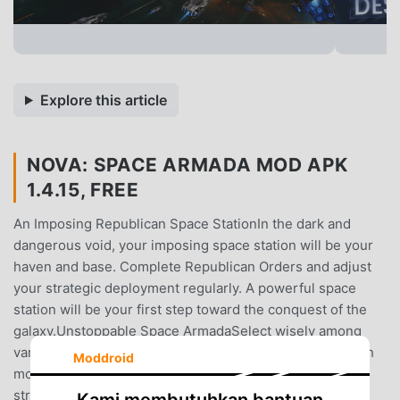
Explore this article
NOVA: SPACE ARMADA MOD APK
1.4.15, FREE
An Imposing Republican Space StationIn the dark and
dangerous void, your imposing space station will be your
haven and base. Complete Republican Orders and adjust
your strategic deployment regularly. A powerful space
station will be your first step toward the conquest of the
galaxy.Unstoppable Space ArmadaSelect wisely among
various warship blueprints. Forge your unique fleets with
Moddroid
modular designs and assembling systems. Plan out your
strategic options carefully and join in unprecedented
Kami membutuhkan bantuan