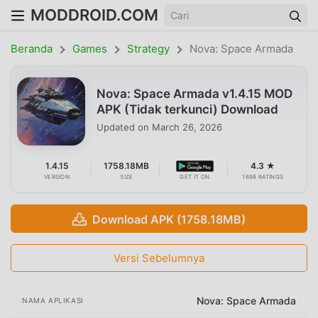
MODDROID.COM
Beranda
Games
Strategy
Nova: Space Armada
Nova: Space Armada v1.4.15 MOD
APK (Tidak terkunci) Download
Updated on
March 26, 2026
1.4.15
1758.18MB
4.3 ★
VERSION
SIZE
GET IT ON
1698 RATINGS
Download APK (1758.18MB)
Versi Sebelumnya
Nova: Space Armada
NAMA APLIKASI