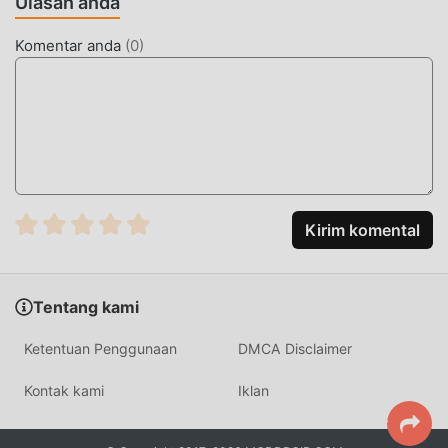
Ulasan anda
Saga: Tower Defense 10.2.5 telah mengadopsi mesin
virtual yang diperbarui dan melakukan peningkatan yang
Komentar anda
(
0
)
berani. Dengan teknologi yang lebih maju, pengalaman
layar game telah sangat ditingkatkan. Sambil
mempertahankan gaya asli strategy ,maksimum Ini
meningkatkan pengalaman sensorik pengguna, dan ada
banyak jenis ponsel apk dengan kemampuan beradaptasi
yang sangat baik, memastikan bahwa semua strategy
pecinta game dapat sepenuhnya menikmati kebahagiaan
yang dibawa olehFrost Saga: Tower Defense 10.2.5
Kirim komental
MOD UNIK
Tentang kami
Tradisional strategy permainan mengharuskan pengguna
menghabiskan banyak waktu untuk mengumpulkan
Ketentuan Penggunaan
DMCA Disclaimer
kekayaan/kemampuan/keterampilan mereka dalam
permainan, yang merupakan fitur dan kesenangan dari
Kontak kami
Iklan
permainan, tetapi pada saat yang sama, proses akumulasi
pasti akan membuat orang merasa lelah, tetapi sekarang ,