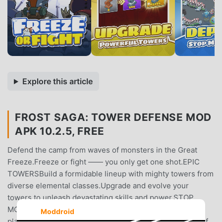
Explore this article
FROST SAGA: TOWER DEFENSE MOD
APK 10.2.5, FREE
Defend the camp from waves of monsters in the Great
Freeze.Freeze or fight —— you only get one shot.EPIC
TOWERSBuild a formidable lineup with mighty towers from
diverse elemental classes.Upgrade and evolve your
towers to unleash devastating skills and power.STOP
MONSTERSShape monster paths by smart tower
Moddroid
placement across rich landscapes.Experience the thrill of