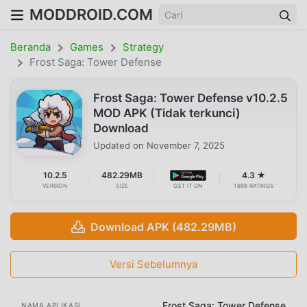
MODDROID.COM
Beranda
Games
Strategy
Frost Saga: Tower Defense
Frost Saga: Tower Defense v10.2.5
MOD APK (Tidak terkunci)
Download
Updated on
November 7, 2025
10.2.5
482.29MB
4.3 ★
VERSION
SIZE
GET IT ON
1698 RATINGS
Download APK (482.29MB)
Versi Sebelumnya
Frost Saga: Tower Defense
NAMA APLIKASI