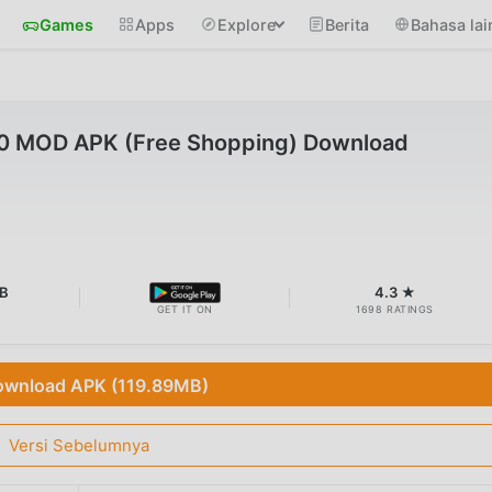
Games
Apps
Explore
Berita
Bahasa lai
.0.0 MOD APK (Free Shopping) Download
B
4.3 ★
GET IT ON
1698 RATINGS
wnload APK (119.89MB)
Versi Sebelumnya