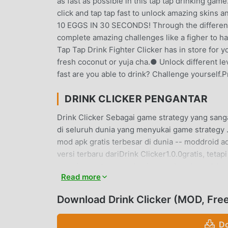
as fast as possible in this tap tap drinking gam
click and tap tap fast to unlock amazing skins a
10 EGGS IN 30 SECONDS! Through the different le
complete amazing challenges like a figher to ha
Tap Tap Drink Fighter Clicker has in store for 
fresh coconut or yuja cha.● Unlock different l
fast are you able to drink? Challenge yourself
DRINK CLICKER PENGANTAR
Drink Clicker Sebagai game strategy yang san
di seluruh dunia yang menyukai game strategy
mod apk gratis terbesar di dunia -- moddroid a
versi terbaru dariDrink Clicker1.0.0gratis, te
menyimpan tugas mekanis yang berulang dalam
Read more
dibawa oleh game itu sendiri. moddroid menj
biaya apa pun kepada pemain, dan 100% aman, t
Download Drink Clicker (MOD, Fre
Anda dapat mengunduh dan menginstalDrink Clic
mainkan!
Do