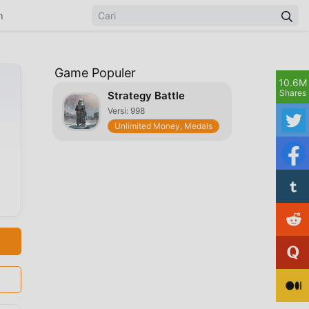
n
Game Populer
10.6M
Shares
Strategy Battle
Versi: 998
Unlimited Money, Medals