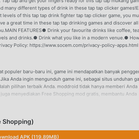
e. Tap tap and get your fingers ready for this tap tap mukang ga
nd many different types of drink in these tap tap clicker games!
vels of this tap tap drink fighter tap tap clicker game, you mu
ve a great time in these tap tap drinking games and discover all
you.MAIN FEATURES● Drink your favourite drinks like coffee, tea
evels and drinks.● Drink what you like in a modern venue.● Ho
.Privacy Policy: https://www.socem.com/privacy-policy-apps.html
gat populer baru-baru ini, game ini mendapatkan banyak pengg
 .Jika Anda ingin mengunduh game ini, sebagai situs unduhan 
dalah pilihan terbaik Anda. moddroid tidak hanya memberi Anda
tapi juga menyediakan Free Shopping mod gratis, membantu Anda
 gim, sehingga Anda dapat fokus menikmati kesenangan yang
anjikan bahwa apapunDrink Clickermod tidak akan membebankan
ersedia, dan gratis untuk dipasang. Cukup unduh klien moddroi
e Shopping)
ker 1.0.0 dengan satu klik. Tunggu apa lagi, unduh moddroid 
wnload APK (119.89MB)