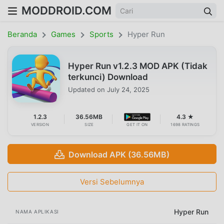
MODDROID.COM
Beranda
Games
Sports
Hyper Run
Hyper Run v1.2.3 MOD APK (Tidak
terkunci) Download
Updated on
July 24, 2025
1.2.3
36.56MB
4.3 ★
VERSION
SIZE
GET IT ON
1698 RATINGS
Download APK (36.56MB)
Versi Sebelumnya
Hyper Run
NAMA APLIKASI