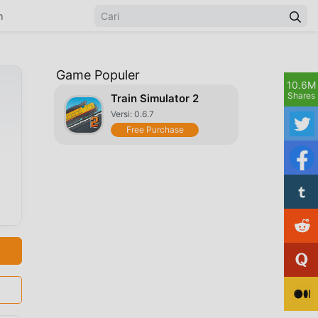
n
Game Populer
10.6M
Shares
Train Simulator 2
Versi: 0.6.7
Free Purchase