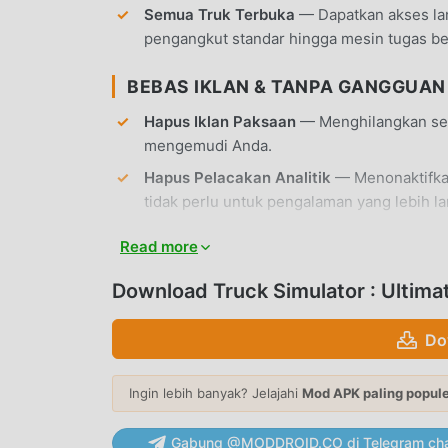
Semua Truk Terbuka
— Dapatkan akses lan
pengangkut standar hingga mesin tugas be
BEBAS IKLAN & TANPA GANGGUAN
Hapus Iklan Paksaan
— Menghilangkan semu
mengemudi Anda.
Hapus Pelacakan Analitik
— Menonaktifkan
tidak perlu untuk pengalaman yang lebih la
Tanpa Root
— Dapat diinstal pada perangka
Read more
FITUR APLIKASI
Download Truck Simulator : Ultim
TRUCKING & LOGISTIK
Do
Manajemen Perusahaan
— Bangun perusah
rute, dan mengoptimalkan armada truk And
Ingin lebih banyak? Jelajahi
Mod APK paling popul
Sistem Kargo Beragam
— Mengangkut lebih 
Gabung @MODDROID.CO di Telegram cha
Amerika yang realistis.