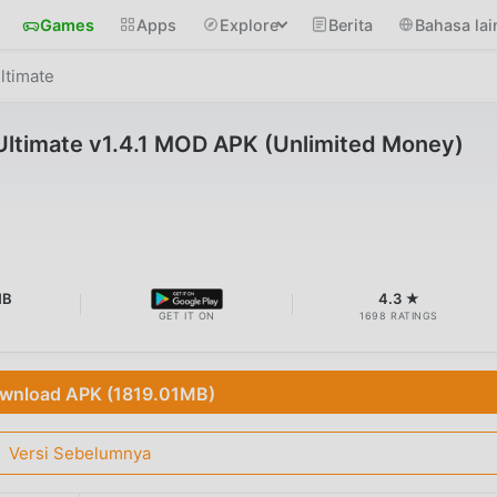
Games
Apps
Explore
Berita
Bahasa lai
ltimate
 Ultimate v1.4.1 MOD APK (Unlimited Money)
MB
4.3 ★
GET IT ON
1698 RATINGS
wnload APK (1819.01MB)
Versi Sebelumnya