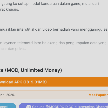
gsung ke setiap model kendaraan dalam game, mulai dari
rat khusus.
a iklan interstitial dan video berhadiah yang mengganggu se
 layanan telemetri latar belakang dan pengumpulan data yang
ncar dan privat.
t Android 7.0+ standar apa pun tanpa perlu modifikasi sistem.
ate (MOD, Unlimited Money)
wnload APK (1819.01MB)
aan logistik Anda sendiri dengan merekrut karyawan, mengelo
a.
er
di 2026.
Mod Populer
dari 100 jenis kargo berbeda di jaringan jalan raya Eropa dan
nnel
Gabung @MODDROID.CO di komunitas Discord