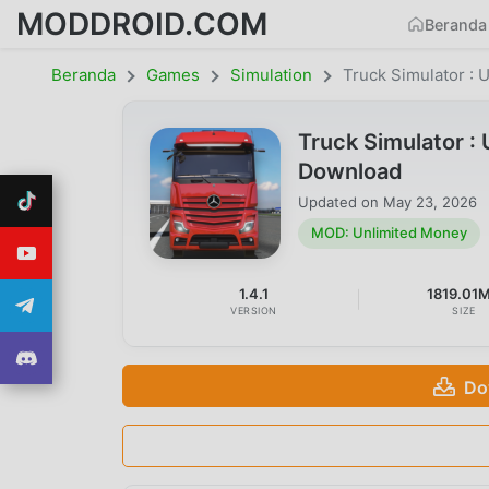
MODDROID.COM
Beranda
Beranda
Games
Simulation
Truck Simulator : U
Truck Simulator :
Download
Updated on
May 23, 2026
MOD: Unlimited Money
1.4.1
1819.01
VERSION
SIZE
Do