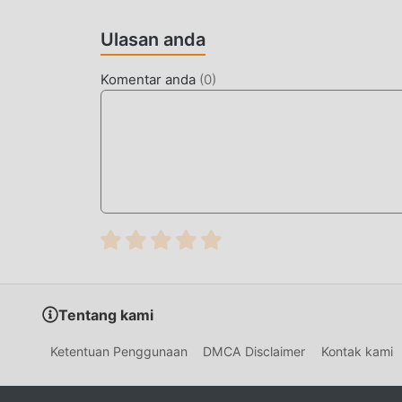
logistik global, yang mengharuskan pemain m
jarak jauh.
Ulasan anda
Game ini membedakan dirinya melalui mekanik
Komentar anda
(
0
)
sambil secara bersamaan mengoperasikan truk 
sistem kompleks seperti gerbang tol, tempat is
lebih mendalam daripada game mengemudi berg
CARA MENGINSTAL
Ketuk tombol
Download APK
di bagian ata
Di perangkat Android Anda, buka
Pengatu
(Android 8+: ketuk "Izinkan dari sumber ini
Jika Anda sudah menginstal aplikasi resmi
menghindari konflik.
Tentang kami
Buka
folder Download
atau bar notifikasi 
Ketentuan Penggunaan
DMCA Disclaimer
Kontak kami
Ketuk
Instal
dan tunggu beberapa detik.