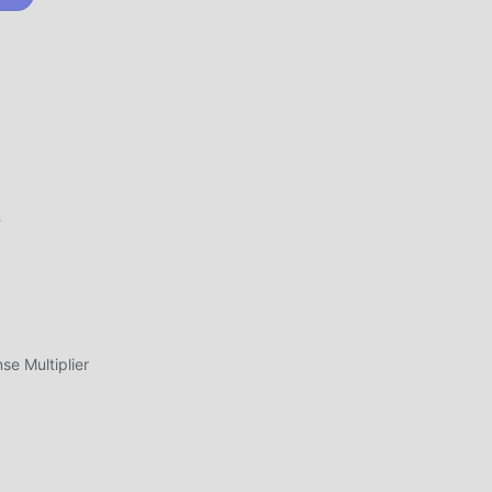
ks,
a
r
e Multiplier