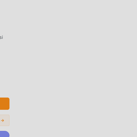
si
la
 →