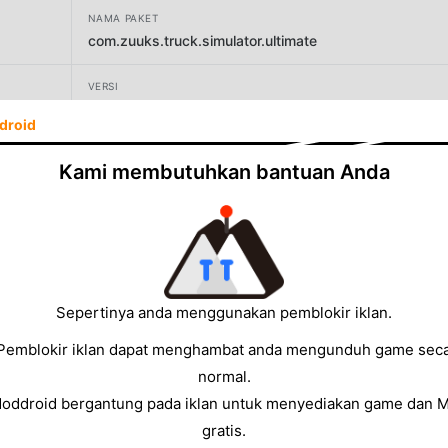
NAMA PAKET
com.zuuks.truck.simulator.ultimate
VERSI
1.4.1
droid
PENGEMBANG
Kami membutuhkan bantuan Anda
Zuuks Games
UKURAN
1819.01MB
Sepertinya anda menggunakan pemblokir iklan.
Pemblokir iklan dapat menghambat anda mengunduh game sec
normal.
Moddroid bergantung pada iklan untuk menyediakan game dan 
gratis.