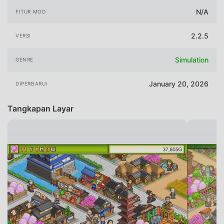
N/A
FITUR MOD
2.2.5
VERSI
Simulation
GENRE
January 20, 2026
DIPERBARUI
Tangkapan Layar