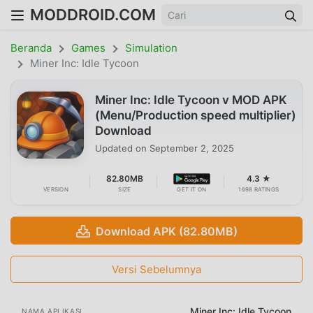
MODDROID.COM
Beranda
Games
Simulation
Miner Inc: Idle Tycoon
Miner Inc: Idle Tycoon v MOD APK
(Menu/Production speed multiplier)
Download
Updated on
September 2, 2025
82.80MB
4.3 ★
VERSION
SIZE
GET IT ON
1698 RATINGS
Download APK (82.80MB)
Versi Sebelumnya
Miner Inc: Idle Tycoon
NAMA APLIKASI