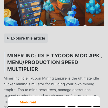
Explore this article
MINER INC: IDLE TYCOON MOD APK ,
MENU/PRODUCTION SPEED
MULTIPLIER
Miner Inc: Idle Tycoon Mining Empire is the ultimate idle
clicker mining simulator for building your own mining
empire. Tap to mine resources, manage operations,
expand production, and watch your profits grow every
minute.Develop rich mines, coordinate the production
Moddroid
flow, and make smart business decisions that turn small