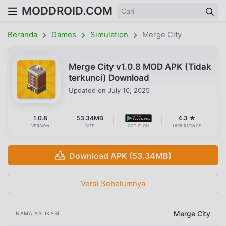
MODDROID.COM
Beranda
Games
Simulation
Merge City
Merge City v1.0.8 MOD APK (Tidak
terkunci) Download
Updated on
July 10, 2025
1.0.8
53.34MB
4.3 ★
VERSION
SIZE
GET IT ON
1698 RATINGS
Download APK (53.34MB)
Versi Sebelumnya
Merge City
NAMA APLIKASI