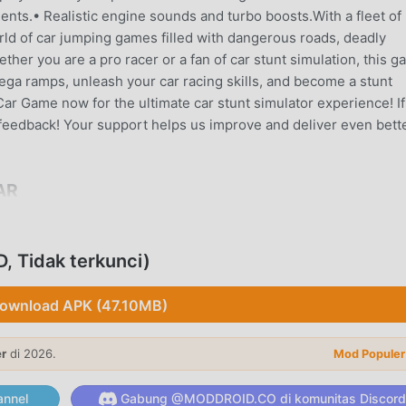
ts.• Realistic engine sounds and turbo boosts.With a fleet of
rld of car jumping games filled with dangerous roads, deadly
ther you are a pro racer or a fan of car stunt simulation, this 
mega ramps, unleash your car racing skills, and become a stunt
r Game now for the ultimate car stunt simulator experience! If
 feedback! Your support helps us improve and deliver even bett
AR
g sangat populer baru-baru ini, game ini mendapatkan banyak
 simulation .Jika Anda ingin mengunduh game ini, sebagai sit
 Tidak terkunci)
-- moddroid adalah pilihan terbaik Anda. moddroid tidak hanya
nts10.8gratis, tetapi juga menyediakan Free mod gratis, memb
ownload APK (47.10MB)
dalam gim, sehingga Anda dapat fokus menikmati kesenangan 
anjikan bahwa apapunMega Ramp Stuntsmod tidak akan
 100% aman, tersedia, dan gratis untuk dipasang. Cukup und
er
di 2026.
Mod Populer
ginstalMega Ramp Stunts 10.8 dengan satu klik. Tunggu apa la
nnel
Gabung @MODDROID.CO di komunitas Discord