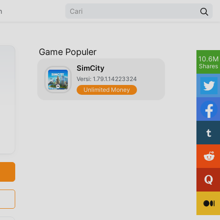
n
Game Populer
10.6M
Shares
SimCity
Versi: 1.79.1.14223324
Unlimited Money