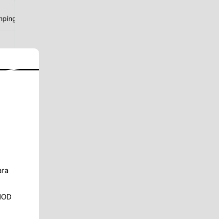
umping.games
ara
MOD