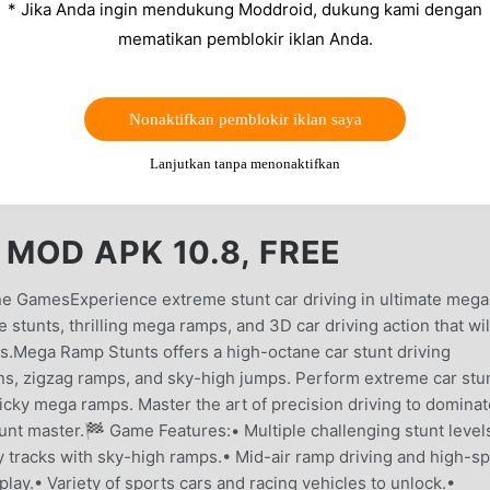
* Jika Anda ingin mendukung Moddroid, dukung kami dengan
mematikan pemblokir iklan Anda.
Nonaktifkan pemblokir iklan saya
Lanjutkan tanpa menonaktifkan
MOD APK 10.8, FREE
e GamesExperience extreme stunt car driving in ultimate mega
stunts, thrilling mega ramps, and 3D car driving action that wil
rs.Mega Ramp Stunts offers a high-octane car stunt driving
ns, zigzag ramps, and sky-high jumps. Perform extreme car stu
ricky mega ramps. Master the art of precision driving to dominat
unt master.🏁 Game Features:• Multiple challenging stunt level
cky tracks with sky-high ramps.• Mid-air ramp driving and high-s
lay.• Variety of sports cars and racing vehicles to unlock.•