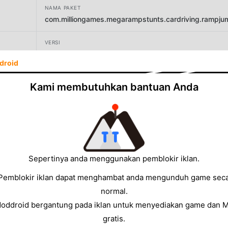
NAMA PAKET
com.milliongames.megarampstunts.cardriving.rampj
VERSI
10.8
droid
PENGEMBANG
Kami membutuhkan bantuan Anda
Gamezeniq Technologies
UKURAN
47.10MB
Sepertinya anda menggunakan pemblokir iklan.
Pemblokir iklan dapat menghambat anda mengunduh game sec
normal.
Moddroid bergantung pada iklan untuk menyediakan game dan 
gratis.