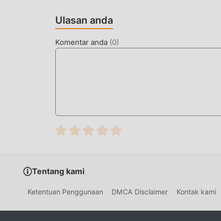
memastikan bahwa semua simulation pecinta 
olehMega Ramp Stunts 10.8
Ulasan anda
MOD UNIK
Komentar anda
(
0
)
Tradisional simulation permainan mengharus
kekayaan/kemampuan/keterampilan mereka dala
permainan, tetapi pada saat yang sama, proses 
munculnya mod telah menulis ulang situasi ini.
dan mengulangi ""akumulasi"" yang sedikit 
menghilangkan proses ini, sehingga membantu 
UNDUH SEKARANG
Cukup klik tombol unduh untuk menginstal apl
Mega Ramp Stunts 10.8 dalam paket instalasi m
Tentang kami
gratis yang menunggu untuk Anda mainkan, tun
Ketentuan Penggunaan
DMCA Disclaimer
Kontak kami