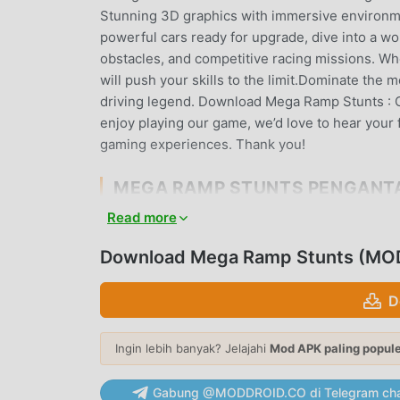
Stunning 3D graphics with immersive environmen
powerful cars ready for upgrade, dive into a wo
obstacles, and competitive racing missions. Whe
will push your skills to the limit.Dominate the 
driving legend. Download Mega Ramp Stunts : Ca
enjoy playing our game, we’d love to hear your
gaming experiences. Thank you!
MEGA RAMP STUNTS PENGANT
Read more
Mega Ramp Stunts Sebagai game simulation yan
penggemar di seluruh dunia yang menyukai game
Download Mega Ramp Stunts (MOD,
unduhan game mod apk gratis terbesar di dunia 
memberi Anda versi terbaru dariMega Ramp Stu
D
Anda menyimpan tugas mekanis yang berulang 
dibawa oleh game itu sendiri. moddroid menj
membebankan biaya apa pun kepada pemain, dan
Ingin lebih banyak? Jelajahi
Mod APK paling popul
klien moddroid, Anda dapat mengunduh dan men
unduh moddroid dan mainkan!
Gabung @MODDROID.CO di Telegram cha