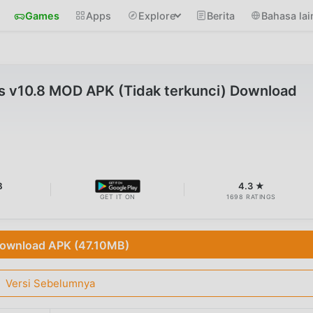
Games
Apps
Explore
Berita
Bahasa lai
 v10.8 MOD APK (Tidak terkunci) Download
B
4.3 ★
GET IT ON
1698 RATINGS
ownload APK (47.10MB)
Versi Sebelumnya