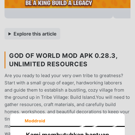
Explore this article
GOD OF WORLD MOD APK 0.28.3,
UNLIMITED RESOURCES
Are you ready to lead your very own tribe to greatness?
Start with a small group of eager, hardworking laborers
and guide them to establish a bustling, cozy village from
the ground up in Tribe Village: Build Island.You will need to
gather resources, craft materials, and carefully build
homes, workshops, and beautiful decorations to keep your
tiny followers happy. Whether you love relaxing
Moddroid
management games, creative city builders, or just
watching tiny workers chop and mine, this is the perfect
Kami membutuhkan bantuan