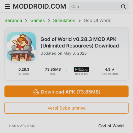
MODDROID.COM
Beranda
Games
Simulation
God Of World
God of World v0.28.3 MOD APK
(Unlimited Resources) Download
Updated on
May 6, 2026
0.28.3
73.85MB
4.3 ★
VERSION
SIZE
GET IT ON
1698 RATINGS
Download APK (73.85MB)
Versi Sebelumnya
God of World
NAMA APLIKASI