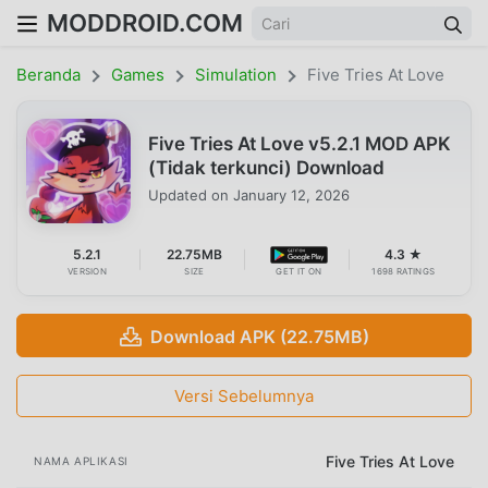
MODDROID.COM
Beranda
Games
Simulation
Five Tries At Love
Five Tries At Love v5.2.1 MOD APK
(Tidak terkunci) Download
Updated on
January 12, 2026
5.2.1
22.75MB
4.3 ★
VERSION
SIZE
GET IT ON
1698 RATINGS
Download APK (22.75MB)
Versi Sebelumnya
Five Tries At Love
NAMA APLIKASI