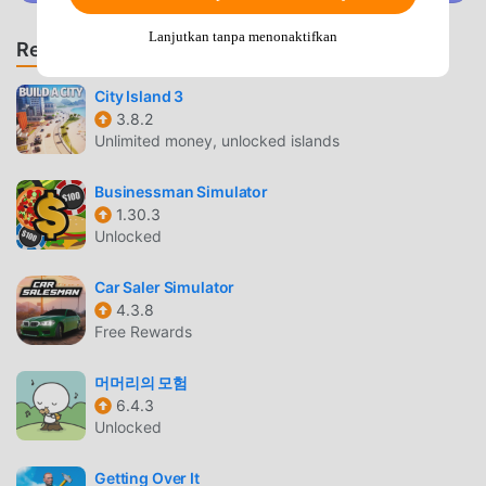
moddroid adalah pilihan terbaik Anda. moddroid tidak
hanya memberi Anda versi terbaru dariFive Tries At
Lanjutkan tanpa menonaktifkan
Rekomendasi Game & App
Love5.2.1gratis, tetapi juga menyediakan Free mod gratis,
membantu Anda menyimpan tugas mekanis yang berulang
City Island 3
dalam gim, sehingga Anda dapat fokus menikmati
3.8.2
kesenangan yang dibawa oleh game itu sendiri. moddroid
Unlimited money, unlocked islands
menjanjikan bahwa apapunFive Tries At Lovemod tidak
akan membebankan biaya apa pun kepada pemain, dan
Businessman Simulator
1.30.3
100% aman, tersedia, dan gratis untuk dipasang. Cukup
Unlocked
unduh klien moddroid, Anda dapat mengunduh dan
menginstalFive Tries At Love 5.2.1 dengan satu klik.
Car Saler Simulator
Tunggu apa lagi, unduh moddroid dan mainkan!
4.3.8
Free Rewards
GAMEPLAY UNIK
머머리의 모험
Five Tries At Love Sebagai game terkenal simulation
6.4.3
,gameplaynya yang unik telah membantunya mendapatkan
Unlocked
banyak penggemar di seluruh dunia. Tidak seperti
tradisional simulation game, diFive Tries At Love, Anda
Getting Over It