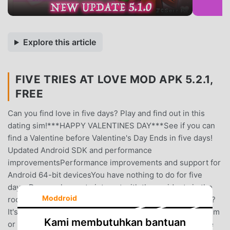
Explore this article
FIVE TRIES AT LOVE MOD APK 5.2.1,
FREE
Can you find love in five days? Play and find out in this
dating sim!***HAPPY VALENTINES DAY***See if you can
find a Valentine before Valentine's Day Ends in five days!
Updated Android SDK and performance
improvementsPerformance improvements and support for
Android 64-bit devicesYou have nothing to do for five
days. Do you choose to interact with the residents in the
Moddroid
rooms, or do you just want to sweep the halls for money?
It's up to you! Find your favorite animatronics! Talk to them
Kami membutuhkan bantuan
or give them gifts to build up their love for you. You have