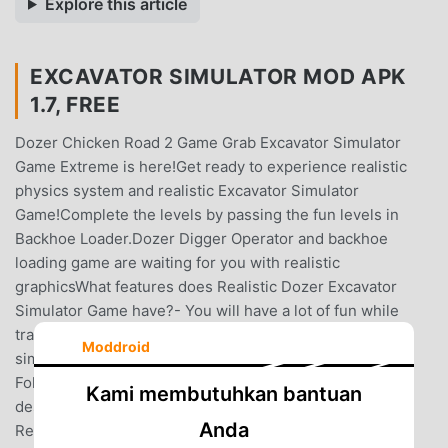
Explore this article
EXCAVATOR SIMULATOR MOD APK
1.7, FREE
Dozer Chicken Road 2 Game Grab Excavator Simulator
Game Extreme is here!Get ready to experience realistic
physics system and realistic Excavator Simulator
Game!Complete the levels by passing the fun levels in
Backhoe Loader.Dozer Digger Operator and backhoe
loading game are waiting for you with realistic
graphicsWhat features does Realistic Dozer Excavator
Simulator Game have?- You will have a lot of fun while
transporting stones in the game in heavy excavator
Moddroid
simulator- Transporting loads with buckets- With the
Folkrite machine, you can transport the loads to the
Kami membutuhkan bantuan
designated places- 3D loader truck simulation sounds-
Anda
Remember to install heavy loader objects in a balanced