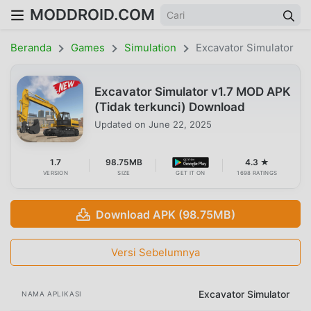
MODDROID.COM
Beranda
Games
Simulation
Excavator Simulator
Excavator Simulator v1.7 MOD APK
(Tidak terkunci) Download
Updated on
June 22, 2025
1.7
98.75MB
4.3 ★
VERSION
SIZE
GET IT ON
1698 RATINGS
Download APK (98.75MB)
Versi Sebelumnya
Excavator Simulator
NAMA APLIKASI