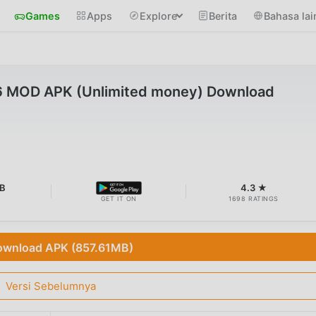
Games
Apps
Explore
Berita
Bahasa lai
26 MOD APK (Unlimited money) Download
B
4.3 ★
GET IT ON
1698 RATINGS
wnload APK (857.61MB)
Versi Sebelumnya