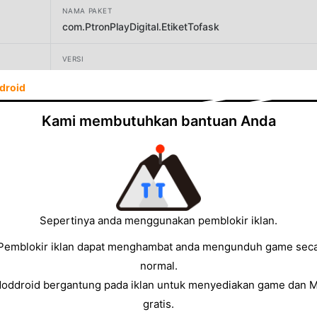
NAMA PAKET
com.PtronPlayDigital.EtiketTofask
VERSI
726
droid
PENGEMBANG
Kami membutuhkan bantuan Anda
PtronPlay Digital
UKURAN
857.61MB
Sepertinya anda menggunakan pemblokir iklan.
Pemblokir iklan dapat menghambat anda mengunduh game sec
normal.
Moddroid bergantung pada iklan untuk menyediakan game dan 
gratis.