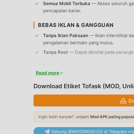
Semua Mobil Terbuka
— Akses seluruh gar
pencapaian karier.
BEBAS IKLAN & GANGGUAN
Tanpa Iklan Paksaan
— Iklan interstitial 
pengalaman bermain yang mulus.
Tanpa Root
— Dapat diinstal pada perangka
FITUR APLIKASI
Read more
MODIFIKASI MOBIL
Download Etiket Tofask (MOD, Unl
Kustomisasi Visual
— Ubah warna bodi, gay
Anda di jalanan.
Do
Tuning Performa
— Tingkatkan mesin, susp
dan kemampuan kendali.
Ingin lebih banyak? Jelajahi
Mod APK paling popul
DRIFT & BALAPAN
Gabung @MODDROID.CO di Telegram cha