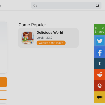
n
Game Populer
10.6M
Shares
Delicious World
Versi: 1.33.0
Guests don't leave