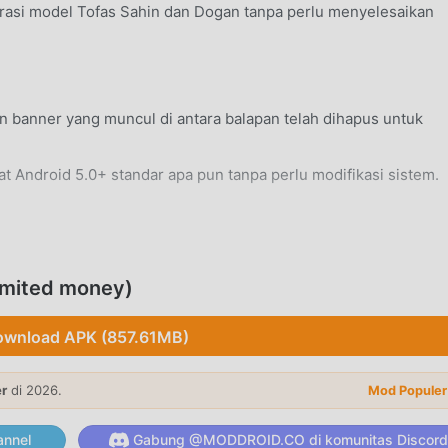
asi model Tofas Sahin dan Dogan tanpa perlu menyelesaikan
dan banner yang muncul di antara balapan telah dihapus untuk
t Android 5.0+ standar apa pun tanpa perlu modifikasi sistem.
imited money)
a velg, dan kaca film untuk memberikan tampilan unik pada To
wnload APK (857.61MB)
ensi, dan sistem knalpot untuk meningkatkan kecepatan maks
er
di 2026.
Mod Populer
nnel
Gabung @MODDROID.CO di komunitas Discord