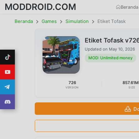
MODDROID.COM
Beranda
Beranda
Games
Simulation
Etiket Tofask
Etiket Tofask v7
Updated on
May 10, 2026
MOD: Unlimited money
726
857.61M
VERSION
SIZE
Do