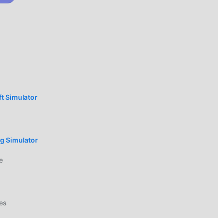
 dan
t Simulator
n
g Simulator
ya
e
es