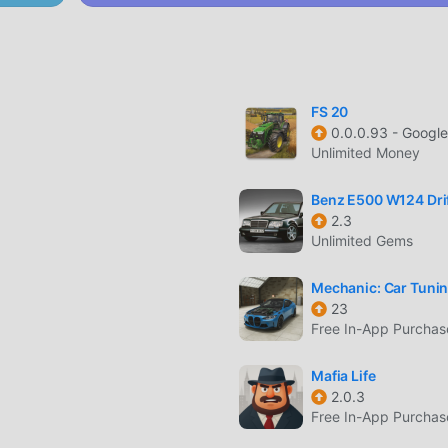
ealistis, dirancang khusus untuk dinamika penggerak roda
di berbagai lingkungan kota yang menampilkan tikungan tajam
ft berkecepatan tinggi.
FS 20
ngemudi Anda melawan waktu untuk mencetak rekor baru di
0.0.0.93 - Google
Unlimited Money
Benz E500 W124 Drif
2.3
tampilan kokpit, kap mesin, dan orang ketiga untuk mendapatka
Unlimited Gems
.
Mechanic: Car Tunin
sis sentuh, kontrol miring (tilt), atau tombol di layar sesuai ga
23
Free In-App Purchas
an dan modifikasi tanpa memerlukan koneksi internet aktif.
Mafia Life
2.0.3
Free In-App Purchas
p mobil yang berfokus pada model ikonik Tofas Sahin dan Dogan.