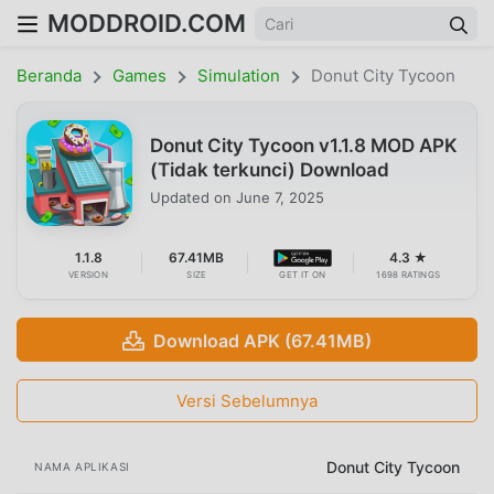
MODDROID.COM
Beranda
Games
Simulation
Donut City Tycoon
Donut City Tycoon v1.1.8 MOD APK
(Tidak terkunci) Download
Updated on
June 7, 2025
1.1.8
67.41MB
4.3 ★
VERSION
SIZE
GET IT ON
1698 RATINGS
Download APK (67.41MB)
Versi Sebelumnya
Donut City Tycoon
NAMA APLIKASI