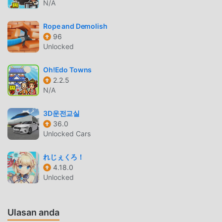
gratis, membantu Anda menyimpan tugas mekanis yang
N/A
berulang dalam gim, sehingga Anda dapat fokus menikmati
kesenangan yang dibawa oleh game itu sendiri. moddroid
Rope and Demolish
96
menjanjikan bahwa apapunDonut City Tycoonmod tidak
Unlocked
akan membebankan biaya apa pun kepada pemain, dan
100% aman, tersedia, dan gratis untuk dipasang. Cukup
Oh!Edo Towns
unduh klien moddroid, Anda dapat mengunduh dan
2.2.5
menginstalDonut City Tycoon 1.1.8 dengan satu klik.
N/A
Tunggu apa lagi, unduh moddroid dan mainkan!
3D운전교실
GAMEPLAY UNIK
36.0
Unlocked Cars
Donut City Tycoon Sebagai game terkenal simulation
,gameplaynya yang unik telah membantunya mendapatkan
れじぇくろ！
banyak penggemar di seluruh dunia. Tidak seperti
4.18.0
tradisional simulation game, diDonut City Tycoon, Anda
Unlocked
hanya perlu melalui tutorial pemula, sehingga Anda dapat
dengan mudah memulai seluruh permainan dan menikmati
kesenangan yang dibawa secara klasik simulation game
Ulasan anda