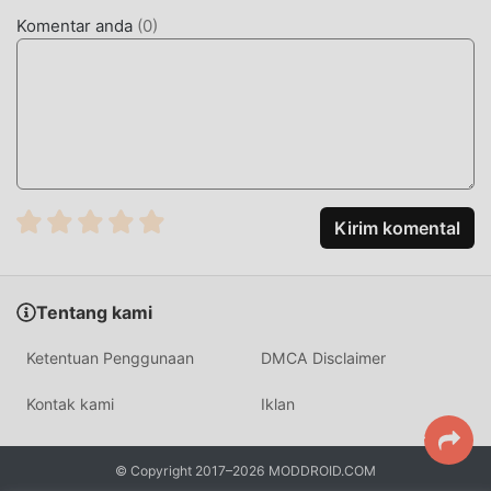
Dengan teknologi yang lebih maju, pengalaman layar game
Komentar anda
(
0
)
telah sangat ditingkatkan. Sambil mempertahankan gaya
asli simulation ,maksimum Ini meningkatkan pengalaman
sensorik pengguna, dan ada banyak jenis ponsel apk
dengan kemampuan beradaptasi yang sangat baik,
memastikan bahwa semua simulation pecinta game dapat
sepenuhnya menikmati kebahagiaan yang dibawa
olehAliens vs. Pinball 1.1.9
Kirim komental
MOD UNIK
Tradisional simulation permainan mengharuskan pengguna
Tentang kami
menghabiskan banyak waktu untuk mengumpulkan
kekayaan/kemampuan/keterampilan mereka dalam
Ketentuan Penggunaan
DMCA Disclaimer
permainan, yang merupakan fitur dan kesenangan dari
permainan, tetapi pada saat yang sama, proses akumulasi
Kontak kami
Iklan
pasti akan membuat orang merasa lelah, tetapi sekarang ,
munculnya mod telah menulis ulang situasi ini. Di sini,
© Copyright 2017–2026 MODDROID.COM
Anda tidak perlu menghabiskan sebagian besar energi