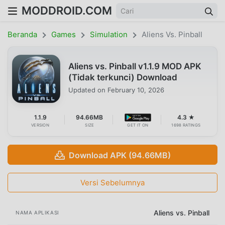
MODDROID.COM
Beranda
Games
Simulation
Aliens Vs. Pinball
Aliens vs. Pinball v1.1.9 MOD APK
(Tidak terkunci) Download
Updated on
February 10, 2026
1.1.9
94.66MB
4.3 ★
VERSION
SIZE
GET IT ON
1698 RATINGS
Download APK (94.66MB)
Versi Sebelumnya
Aliens vs. Pinball
NAMA APLIKASI