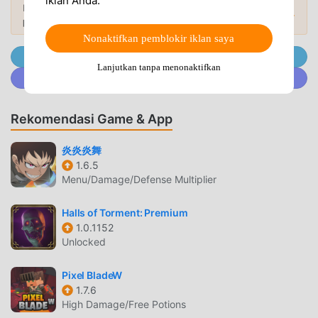
iklan Anda.
grow!Experience yourself become stronger and greater
Ingin lebih banyak? Jelajahi
Mod APK paling
Mod Populer →
populer
di 2026.
with a simple tap!
Nonaktifkan pemblokir iklan saya
Gabung @MODDROID.CO di Telegram channel
ZOMBIE KINGDOM PENGANTAR
Lanjutkan tanpa menonaktifkan
Gabung @MODDROID.CO di komunitas Discord
Zombie Kingdom Sebagai game rpg yang sangat populer
baru-baru ini, game ini mendapatkan banyak penggemar di
seluruh dunia yang menyukai game rpg .Jika Anda ingin
Rekomendasi Game & App
mengunduh game ini, sebagai situs unduhan game mod
炎炎炎舞
apk gratis terbesar di dunia -- moddroid adalah pilihan
1.6.5
terbaik Anda. moddroid tidak hanya memberi Anda versi
Menu/Damage/Defense Multiplier
terbaru dariZombie Kingdom4.8.2gratis, tetapi juga
menyediakan Menu, Unlimited money/Damage/Defense
Halls of Torment: Premium
multiplier/God mode mod gratis, membantu Anda
1.0.1152
menyimpan tugas mekanis yang berulang dalam gim,
Unlocked
sehingga Anda dapat fokus menikmati kesenangan yang
dibawa oleh game itu sendiri. moddroid menjanjikan bahwa
Pixel BladeW
apapunZombie Kingdommod tidak akan membebankan
1.7.6
High Damage/Free Potions
biaya apa pun kepada pemain, dan 100% aman, tersedia,