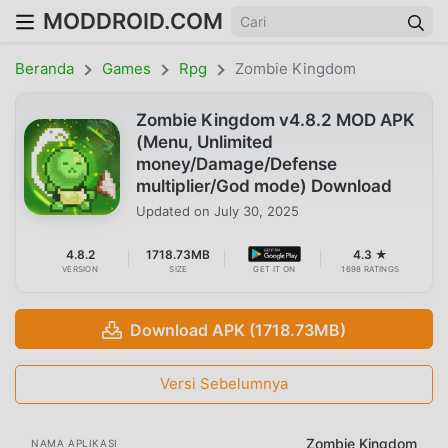
MODDROID.COM
Beranda
Games
Rpg
Zombie Kingdom
Zombie Kingdom v4.8.2 MOD APK
(Menu, Unlimited
money/Damage/Defense
multiplier/God mode) Download
Updated on
July 30, 2025
4.8.2
1718.73MB
4.3 ★
VERSION
SIZE
GET IT ON
1698 RATINGS
Download APK (1718.73MB)
Versi Sebelumnya
Zombie Kingdom
NAMA APLIKASI