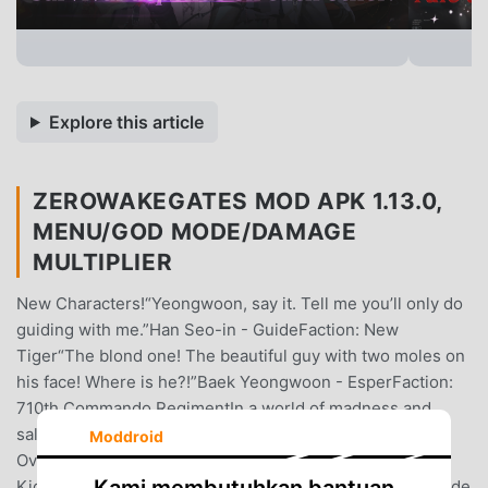
Explore this article
ZEROWAKEGATES MOD APK 1.13.0,
MENU/GOD MODE/DAMAGE
MULTIPLIER
New Characters!“Yeongwoon, say it. Tell me you’ll only do
guiding with me.”Han Seo-in - GuideFaction: New
Tiger“The blond one! The beautiful guy with two moles on
his face! Where is he?!”Baek Yeongwoon - EsperFaction:
710th Commando RegimentIn a world of madness and
salvation, only deep desire ensures survival.▣ Game
Moddroid
Overview ▣■ BL Multi-Universe RPGCharacters from
Kami membutuhkan bantuan
Kidari Studio’s hit webtoons, Painter of the Night, Low Tide