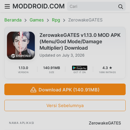
MODDROID.COM
Beranda
Games
Rpg
ZerowakeGATES
ZerowakeGATES v1.13.0 MOD APK
(Menu/God Mode/Damage
Multiplier) Download
Updated on
July 3, 2026
1.13.0
140.91MB
4.3 ★
VERSION
SIZE
GET IT ON
1698 RATINGS
Download APK (140.91MB)
Versi Sebelumnya
ZerowakeGATES
NAMA APLIKASI