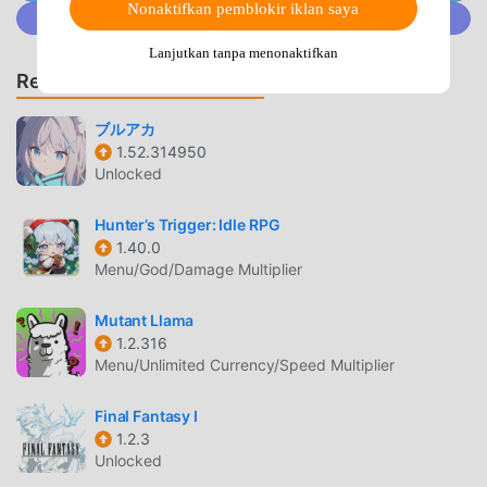
unleash strategy.A one-of-a-kind fusion of BL and RPG
Nonaktifkan pemblokir iklan saya
Gabung @MODDROID.CO di komunitas Discord
combat.※ This game includes optional in-app purchases.
Lanjutkan tanpa menonaktifkan
Rekomendasi Game & App
ZEROWAKEGATES PENGANTAR
ZerowakeGATES Sebagai game rpg yang sangat populer
ブルアカ
baru-baru ini, game ini mendapatkan banyak penggemar di
1.52.314950
Unlocked
seluruh dunia yang menyukai game rpg .Jika Anda ingin
mengunduh game ini, sebagai situs unduhan game mod
Hunter’s Trigger: Idle RPG
apk gratis terbesar di dunia -- moddroid adalah pilihan
1.40.0
terbaik Anda. moddroid tidak hanya memberi Anda versi
Menu/God/Damage Multiplier
terbaru dariZerowakeGATES1.13.0gratis, tetapi juga
menyediakan Menu/God Mode/Damage Multiplier mod
Mutant Llama
gratis, membantu Anda menyimpan tugas mekanis yang
1.2.316
berulang dalam gim, sehingga Anda dapat fokus menikmati
Menu/Unlimited Currency/Speed Multiplier
kesenangan yang dibawa oleh game itu sendiri. moddroid
menjanjikan bahwa apapunZerowakeGATESmod tidak akan
Final Fantasy I
membebankan biaya apa pun kepada pemain, dan 100%
1.2.3
Unlocked
aman, tersedia, dan gratis untuk dipasang. Cukup unduh