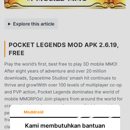
Explore this article
POCKET LEGENDS MOD APK 2.6.19,
FREE
Play the world's first, best free to play 3D mobile MMO!
After eight years of adventure and over 20 million
downloads, Spacetime Studios' smash hit continues to
thrive and grow!With over 100 levels of multiplayer co-op
and PVP action, Pocket Legends dominates the world of
mobile MMORPGs! Join players from around the world for
crazy adventures in creepy dungeons, frigid mountain
Moddroid
peaks, and steamy swamps. Play with friends make new
friends as you master each of 5 legendary character
Kami membutuhkan bantuan
classes.Features:+ Five unique customizable character