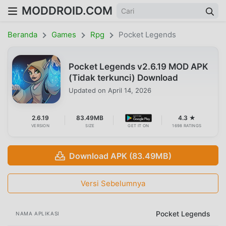
MODDROID.COM
Beranda
Games
Rpg
Pocket Legends
Pocket Legends v2.6.19 MOD APK
(Tidak terkunci) Download
Updated on
April 14, 2026
2.6.19
83.49MB
4.3 ★
VERSION
SIZE
GET IT ON
1698 RATINGS
Download APK (83.49MB)
Versi Sebelumnya
Pocket Legends
NAMA APLIKASI