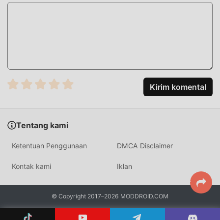
Dengan teknologi yang lebih maju, pengalaman layar game
telah sangat ditingkatkan. Sambil mempertahankan gaya
asli rpg ,maksimum Ini meningkatkan pengalaman sensorik
pengguna, dan ada banyak jenis ponsel apk dengan
kemampuan beradaptasi yang sangat baik, memastikan
bahwa semua rpg pecinta game dapat sepenuhnya
menikmati kebahagiaan yang dibawa olehMapleStory R:
Evolution-ID 1.0.17
Kirim komental
MOD UNIK
Tentang kami
Tradisional rpg permainan mengharuskan pengguna
menghabiskan banyak waktu untuk mengumpulkan
Ketentuan Penggunaan
DMCA Disclaimer
kekayaan/kemampuan/keterampilan mereka dalam
permainan, yang merupakan fitur dan kesenangan dari
Kontak kami
Iklan
permainan, tetapi pada saat yang sama, proses akumulasi
pasti akan membuat orang merasa lelah, tetapi sekarang ,
© Copyright 2017–2026 MODDROID.COM
munculnya mod telah menulis ulang situasi ini. Di sini,
Anda tidak perlu menghabiskan sebagian besar energi