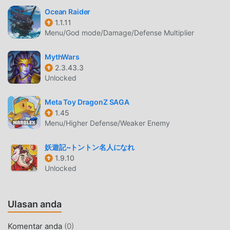
dengan mudah memulai seluruh permainan dan menikmati
Ocean Raider
kesenangan yang dibawa secara klasik rpg game
1.1.11
MapleStory R: Evolution-ID 1.0.17. Pada saat yang sama,
Menu/God mode/Damage/Defense Multiplier
moddroid telah secara khusus membangun platform untuk
rpg pecinta game, memungkinkan Anda untuk
MythWars
berkomunikasi dan berbagi dengan semua rpg pecinta
2.3.43.3
Unlocked
game di seluruh dunia, tunggu apa lagi, bergabunglah
dengan moddroid dan nikmati rpg permainan dengan
Meta Toy DragonZ SAGA
semua mitra global menjadi bahagia
1.45
Menu/Higher Defense/Weaker Enemy
LAYAR INDAH
Seperti tradisional rpg game, MapleStory R: Evolution-ID
妖遊記~トントン名人になれ
1.9.10
memiliki gaya seni yang unik, dan grafik, peta, dan
Unlocked
karakternya yang berkualitas tinggi membuat MapleStory
R: Evolution-ID menarik banyak rpg penggemar, dan
dibandingkan dengan tradisional rpg game , MapleStory R:
Ulasan anda
Evolution-ID 1.0.17 telah mengadopsi mesin virtual yang
diperbarui dan melakukan peningkatan yang berani.
Komentar anda
(
0
)