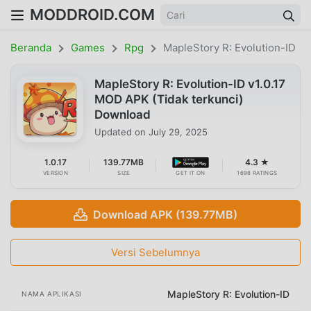
MODDROID.COM
Beranda
Games
Rpg
MapleStory R: Evolution-ID
MapleStory R: Evolution-ID v1.0.17
MOD APK (Tidak terkunci)
Download
Updated on
July 29, 2025
1.0.17
139.77MB
4.3 ★
VERSION
SIZE
GET IT ON
1698 RATINGS
Download APK (139.77MB)
Versi Sebelumnya
MapleStory R: Evolution-ID
NAMA APLIKASI