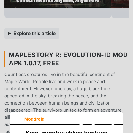
Explore this article
MAPLESTORY R: EVOLUTION-ID MOD
APK 1.0.17, FREE
Countless creatures live in the beautiful continent of
Maple World. People live and work in peace and
contentment. However, one day, a huge black hole
appeared in the sky, breaking the peace, and the
connection between human beings and civilization
disappeared. The survivors united to form an adventure
alliance to save the broken world... The officially
Moddroid
authorized version of "MapleStory R: Evolution" is
launched! This is a brand new, free, and open adventure
Kami membutuhkan bantuan