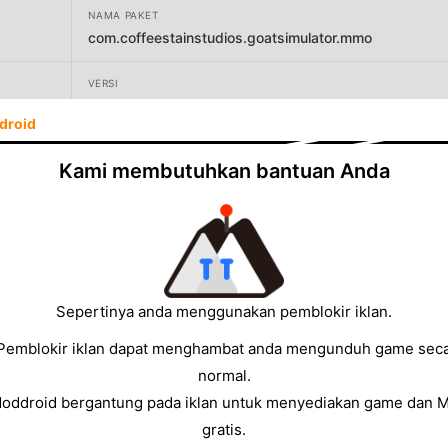
NAMA PAKET
com.coffeestainstudios.goatsimulator.mmo
VERSI
1.3.3
droid
PENGEMBANG
Kami membutuhkan bantuan Anda
Coffee Stain Publishing
UKURAN
16.03MB
Sepertinya anda menggunakan pemblokir iklan.
Pemblokir iklan dapat menghambat anda mengunduh game sec
normal.
Moddroid bergantung pada iklan untuk menyediakan game dan 
gratis.