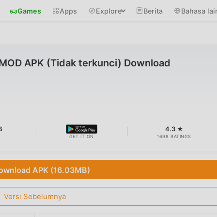
Games
Apps
Explore
Berita
Bahasa lai
MOD APK (Tidak terkunci) Download
B
4.3 ★
GET IT ON
1698 RATINGS
ownload APK (16.03MB)
Versi Sebelumnya