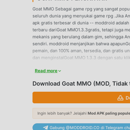
Goat MMO Sebagai game rpg yang sangat popul
seluruh dunia yang menyukai game rpg .Jika A
apk gratis terbesar di dunia -- moddroid adala
terbaru dariGoat MMO1.3.3gratis, tetapi juga
mekanis yang berulang dalam gim, sehingga An
sendiri. moddroid menjanjikan bahwa apapun
pemain, dan 100% aman, tersedia, dan gratis 
dan menginstalGoat MMO 1.3.3 dengan satu kli
Read more
GAMEPLAY UNIK
Goat MMO Sebagai game terkenal rpg ,gamepl
Download Goat MMO (MOD, Tidak t
penggemar di seluruh dunia. Tidak seperti trad
pemula, sehingga Anda dapat dengan mudah m
D
secara klasik rpg game Goat MMO 1.3.3. Pada 
untuk rpg pecinta game, memungkinkan Anda u
Ingin lebih banyak? Jelajahi
Mod APK paling popul
seluruh dunia, tunggu apa lagi, bergabunglah
global menjadi bahagia
Gabung @MODDROID.CO di Telegram cha