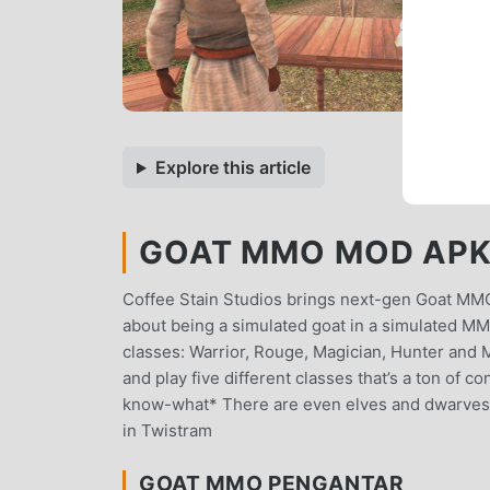
Explore this article
GOAT MMO MOD APK 1
Coffee Stain Studios brings next-gen Goat MMO 
about being a simulated goat in a simulated MM
classes: Warrior, Rouge, Magician, Hunter and
and play five different classes that’s a ton of c
know-what* There are even elves and dwarves l
in Twistram
GOAT MMO PENGANTAR