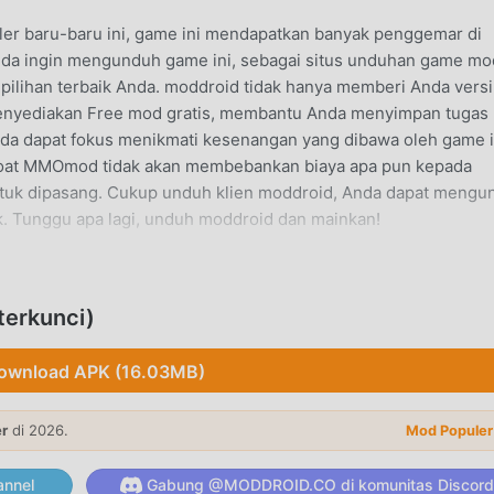
er baru-baru ini, game ini mendapatkan banyak penggemar di
nda ingin mengunduh game ini, sebagai situs unduhan game mo
h pilihan terbaik Anda. moddroid tidak hanya memberi Anda versi
 menyediakan Free mod gratis, membantu Anda menyimpan tugas
da dapat fokus menikmati kesenangan yang dibawa oleh game i
Goat MMOmod tidak akan membebankan biaya apa pun kepada
untuk dipasang. Cukup unduh klien moddroid, Anda dapat mengu
k. Tunggu apa lagi, unduh moddroid dan mainkan!
aynya yang unik telah membantunya mendapatkan banyak
erkunci)
isional rpg game, diGoat MMO, Anda hanya perlu melalui tutorial
emulai seluruh permainan dan menikmati kesenangan yang dib
ownload APK (16.03MB)
saat yang sama, moddroid telah secara khusus membangun plat
ntuk berkomunikasi dan berbagi dengan semua rpg pecinta ga
er
di 2026.
Mod Populer
 dengan moddroid dan nikmati rpg permainan dengan semua mitr
nnel
Gabung @MODDROID.CO di komunitas Discord