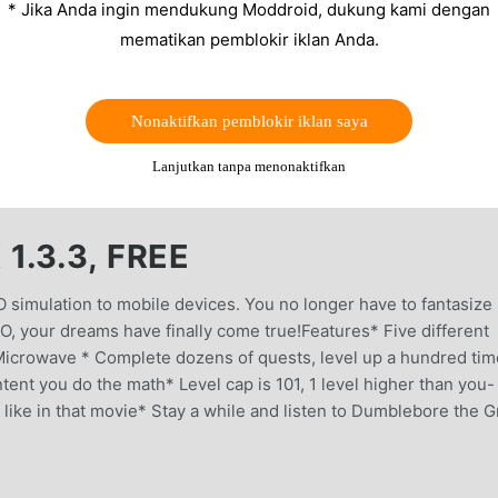
* Jika Anda ingin mendukung Moddroid, dukung kami dengan
mematikan pemblokir iklan Anda.
Nonaktifkan pemblokir iklan saya
Lanjutkan tanpa menonaktifkan
.3.3, FREE
simulation to mobile devices. You no longer have to fantasize
O, your dreams have finally come true!Features* Five different
 Microwave * Complete dozens of quests, level up a hundred ti
ontent you do the math* Level cap is 101, 1 level higher than you-
ike in that movie* Stay a while and listen to Dumblebore the G