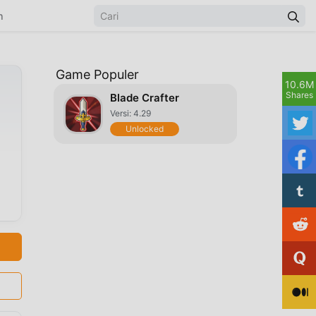
n
Game Populer
10.6M
Shares
Blade Crafter
Versi: 4.29
Unlocked