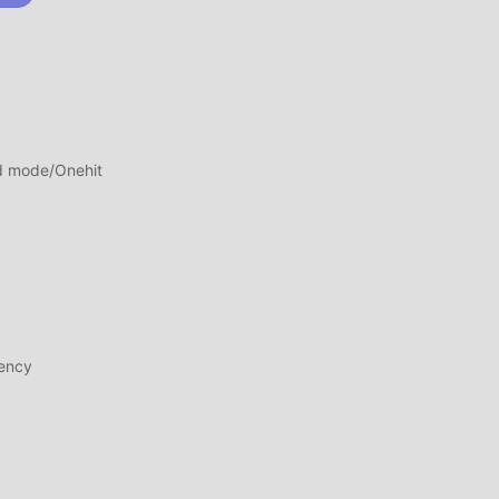
pg
i.
d mode/Onehit
nya
rency
ang ,
Anda