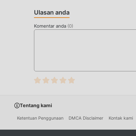
UNDUH SEKARANG
Ulasan anda
Cukup klik tombol unduh untuk menginstal apl
Goat MMO 1.3.3 dalam paket instalasi moddroid
Komentar anda
(
0
)
yang menunggu untuk Anda mainkan, tunggu apa
Tentang kami
Ketentuan Penggunaan
DMCA Disclaimer
Kontak kami