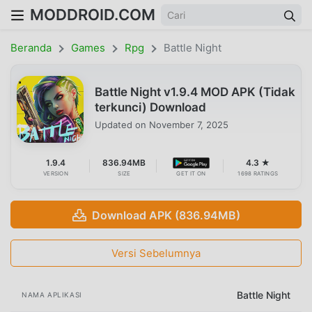
MODDROID.COM
Beranda
Games
Rpg
Battle Night
Battle Night v1.9.4 MOD APK (Tidak
terkunci) Download
Updated on
November 7, 2025
1.9.4
836.94MB
4.3 ★
VERSION
SIZE
GET IT ON
1698 RATINGS
Download APK (836.94MB)
Versi Sebelumnya
Battle Night
NAMA APLIKASI