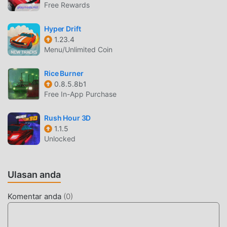
Free Rewards
memiliki gaya seni yang unik, dan grafik, peta, dan
karakternya yang berkualitas tinggi membuat Kart Racing
Hyper Drift
Ultimate menarik banyak racing penggemar, dan
1.23.4
dibandingkan dengan tradisional racing game , Kart Racing
Menu/Unlimited Coin
Ultimate 10.100 telah mengadopsi mesin virtual yang
diperbarui dan melakukan peningkatan yang berani.
Rice Burner
Dengan teknologi yang lebih maju, pengalaman layar game
0.8.5.8b1
telah sangat ditingkatkan. Sambil mempertahankan gaya
Free In-App Purchase
asli racing ,maksimum Ini meningkatkan pengalaman
sensorik pengguna, dan ada banyak jenis ponsel apk
Rush Hour 3D
1.1.5
dengan kemampuan beradaptasi yang sangat baik,
Unlocked
memastikan bahwa semua racing pecinta game dapat
sepenuhnya menikmati kebahagiaan yang dibawa olehKart
Racing Ultimate 10.100
Ulasan anda
MOD UNIK
Komentar anda
(
0
)
Tradisional racing permainan mengharuskan pengguna
menghabiskan banyak waktu untuk mengumpulkan