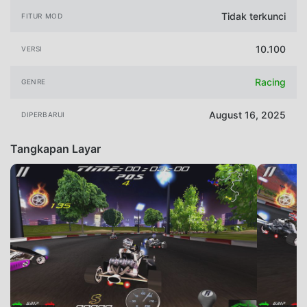
Tidak terkunci
FITUR MOD
10.100
VERSI
Racing
GENRE
August 16, 2025
DIPERBARUI
Tangkapan Layar