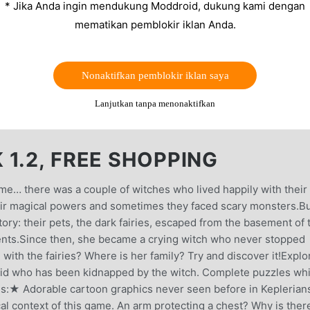
* Jika Anda ingin mendukung Moddroid, dukung kami dengan
mematikan pemblokir iklan Anda.
Nonaktifkan pemblokir iklan saya
Lanjutkan tanpa menonaktifkan
1.2, FREE SHOPPING
ime… there was a couple of witches who lived happily with their
eir magical powers and sometimes they faced scary monsters.B
y: their pets, the dark fairies, escaped from the basement of 
ents.Since then, she became a crying witch who never stopped
ith the fairies? Where is her family? Try and discover it!Explo
kid who has been kidnapped by the witch. Complete puzzles whi
ures:★ Adorable cartoon graphics never seen before in Keplerian
 context of this game. An arm protecting a chest? Why is ther