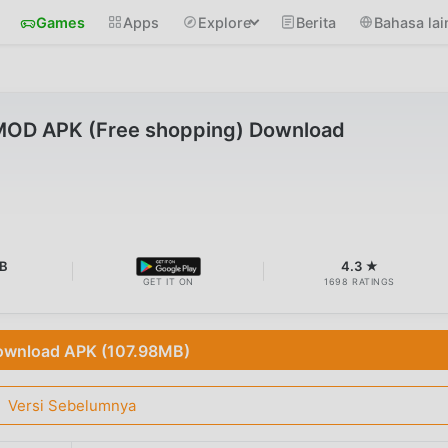
Games
Apps
Explore
Berita
Bahasa lai
 MOD APK (Free shopping) Download
MB
4.3 ★
GET IT ON
1698 RATINGS
wnload APK (107.98MB)
Versi Sebelumnya