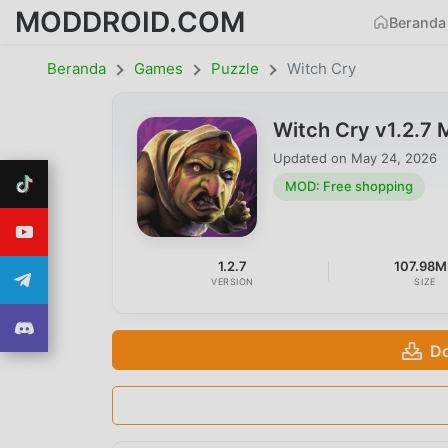
MODDROID.COM
Beranda
Beranda
Games
Puzzle
Witch Cry
Witch Cry v1.2.7
Updated on
May 24, 2026
MOD: Free shopping
1.2.7
107.98
VERSION
SIZE
Do