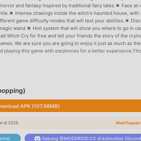
horror and fantasy inspired by traditional fairy tales.★ Face an 
hile.★ Intense chasings inside the witch’s haunted house, with
Different game difficulty modes that will test your abilities.★ Dis
a magic wand.★ Hint system that will show you where to go in ca
 Witch Cry for free and tell your friends the story of the cryin
mes. We are sure you are going to enjoy it just as much as the
playing this game with earphones for a better experience.Thi
puler baru-baru ini, game ini mendapatkan banyak penggemar d
hopping)
a Anda ingin mengunduh game ini, sebagai situs unduhan game
h pilihan terbaik Anda. moddroid tidak hanya memberi Anda versi
wnload APK (107.98MB)
menyediakan Free shopping mod gratis, membantu Anda menyimpa
gga Anda dapat fokus menikmati kesenangan yang dibawa oleh
a apapunWitch Crymod tidak akan membebankan biaya apa pun
er
di 2026.
Mod Populer
ratis untuk dipasang. Cukup unduh klien moddroid, Anda dapat
 satu klik. Tunggu apa lagi, unduh moddroid dan mainkan!
nnel
Gabung @MODDROID.CO di komunitas Discord