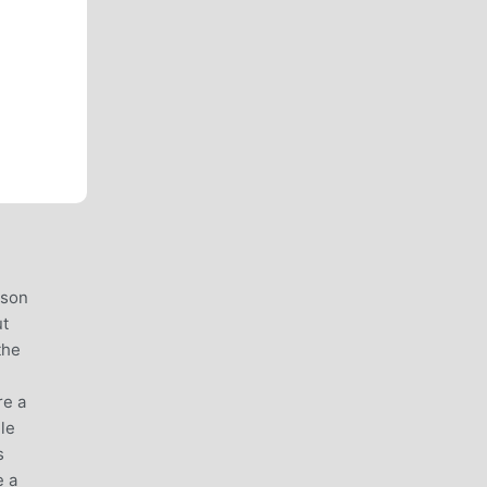
 son
ut
the
re a
le
s
e a