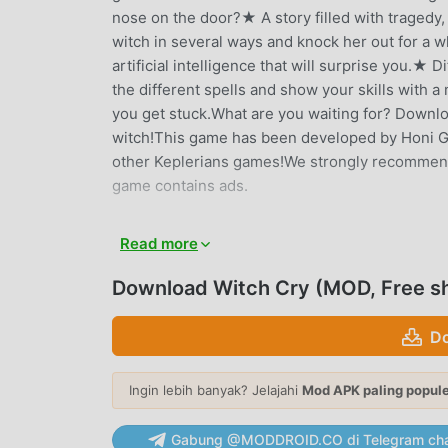
nose on the door?★ A story filled with tragedy, 
witch in several ways and knock her out for a w
artificial intelligence that will surprise you.★ 
the different spells and show your skills with 
you get stuck.What are you waiting for? Download
witch!This game has been developed by Honi Ga
other Keplerians games!We strongly recommend 
game contains ads.
WITCH CRY PENGANTAR
Read more
Witch Cry Sebagai game puzzle yang sangat po
Download Witch Cry (MOD, Free s
seluruh dunia yang menyukai game puzzle .Jik
apk gratis terbesar di dunia -- moddroid adala
Do
terbaru dariWitch Cry1.2gratis, tetapi juga 
tugas mekanis yang berulang dalam gim, sehin
game itu sendiri. moddroid menjanjikan bahw
Ingin lebih banyak? Jelajahi
Mod APK paling popul
kepada pemain, dan 100% aman, tersedia, dan g
mengunduh dan menginstalWitch Cry 1.2 dengan
Gabung @MODDROID.CO di Telegram cha