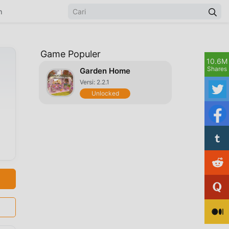
n
Game Populer
10.6M
Shares
Garden Home
Versi: 2.2.1
Unlocked