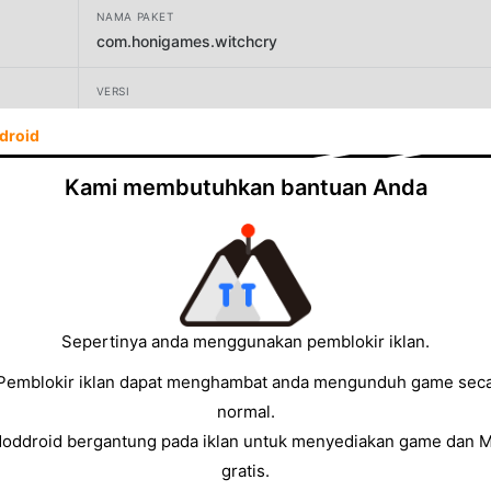
NAMA PAKET
com.honigames.witchcry
VERSI
1.2.7
droid
PENGEMBANG
Kami membutuhkan bantuan Anda
Keplerians Horror Games
UKURAN
107.98MB
Sepertinya anda menggunakan pemblokir iklan.
Pemblokir iklan dapat menghambat anda mengunduh game sec
normal.
Moddroid bergantung pada iklan untuk menyediakan game dan 
gratis.