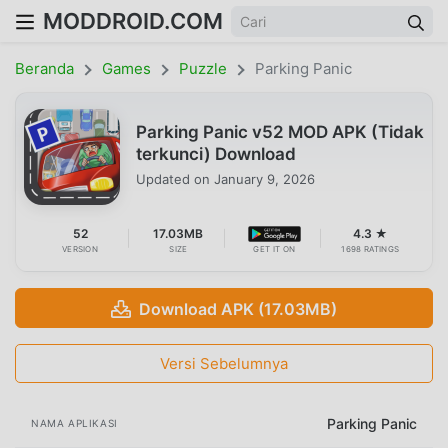
MODDROID.COM
Beranda
Games
Puzzle
Parking Panic
Parking Panic v52 MOD APK (Tidak
terkunci) Download
Updated on
January 9, 2026
52
17.03MB
4.3 ★
VERSION
SIZE
GET IT ON
1698 RATINGS
Download APK (17.03MB)
Versi Sebelumnya
Parking Panic
NAMA APLIKASI