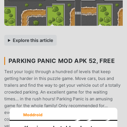
Explore this article
PARKING PANIC MOD APK 52, FREE
Test your logic through a hundred of levels that keep
getting harder in this puzzle game. Move cars, bus and
trailers and find the way to get your vehicle out of a totally
crowded parking. An excellent game for the waiting
times… in the rush hours! Parking Panic is an amusing
game for the whole family! Only recommended for...
everyone!CARACTERISTICS- 100 Levels- 300 stars to
Moddroid
collect- Best Score- Touch the screen to move
vehicleHOW TO PLAY?Cramped inside your red car, you