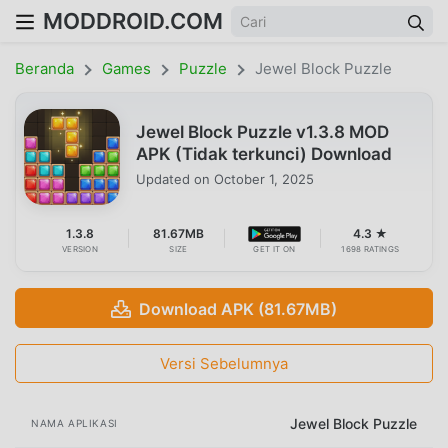
MODDROID.COM
Beranda
Games
Puzzle
Jewel Block Puzzle
Jewel Block Puzzle v1.3.8 MOD
APK (Tidak terkunci) Download
Updated on
October 1, 2025
1.3.8
81.67MB
4.3 ★
VERSION
SIZE
GET IT ON
1698 RATINGS
Download APK (81.67MB)
Versi Sebelumnya
Jewel Block Puzzle
NAMA APLIKASI