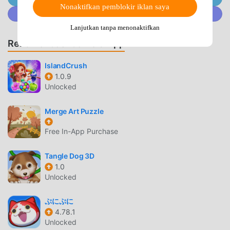
https://twitter.com/SUPERBOXGOE-Mail :
Nonaktifkan pemblokir iklan saya
Gabung @MODDROID.CO di komunitas Discord
help@superbox.kr
Lanjutkan tanpa menonaktifkan
HELLO CANDY BLAST PENGANTAR
Rekomendasi Game & App
Hello Candy Blast Sebagai game puzzle yang sangat
IslandCrush
populer baru-baru ini, game ini mendapatkan banyak
1.0.9
penggemar di seluruh dunia yang menyukai game puzzle
Unlocked
.Jika Anda ingin mengunduh game ini, sebagai situs
unduhan game mod apk gratis terbesar di dunia --
Merge Art Puzzle
moddroid adalah pilihan terbaik Anda. moddroid tidak
Free In-App Purchase
hanya memberi Anda versi terbaru dariHello Candy
Blast1.3.2gratis, tetapi juga menyediakan Auto win mod
Tangle Dog 3D
gratis, membantu Anda menyimpan tugas mekanis yang
1.0
berulang dalam gim, sehingga Anda dapat fokus menikmati
Unlocked
kesenangan yang dibawa oleh game itu sendiri. moddroid
menjanjikan bahwa apapunHello Candy Blastmod tidak
ぷにぷに
akan membebankan biaya apa pun kepada pemain, dan
4.78.1
100% aman, tersedia, dan gratis untuk dipasang. Cukup
Unlocked