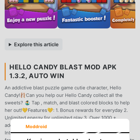
Explore this article
HELLO CANDY BLAST MOD APK
1.3.2, AUTO WIN
An addictive blast puzzle game cutie character, Hello
Candy!🩰Can you help our Hello Candy collect all the
sweets? 🤹‍♂️ Tap , match, and blast colored blocks to help
her out!💛Features💛: 1. Bonus rewards for everyday 2.
Unlimited energy for unlimited play 3. Over 1000 +
addictive levels and stages. 4. Completely free to play 5.
Moddroid
Internet connection not required 6. Juicy graphics and