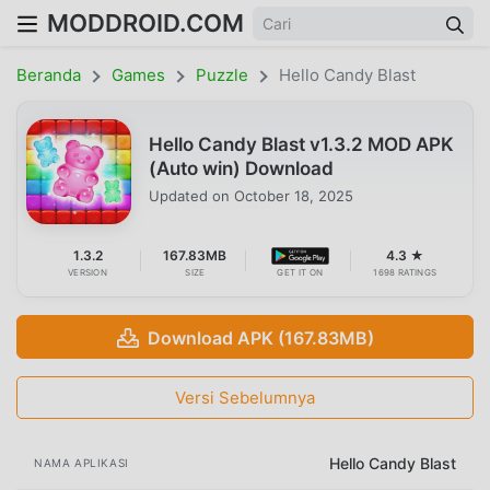
MODDROID.COM
Beranda
Games
Puzzle
Hello Candy Blast
Hello Candy Blast v1.3.2 MOD APK
(Auto win) Download
Updated on
October 18, 2025
1.3.2
167.83MB
4.3 ★
VERSION
SIZE
GET IT ON
1698 RATINGS
Download APK (167.83MB)
Versi Sebelumnya
Hello Candy Blast
NAMA APLIKASI