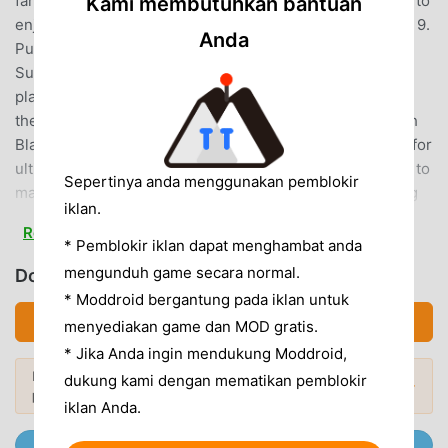
fantastic effect! 7. Easy and fun game for kids and elders to
Kami membutuhkan bantuan
enjoy 8. Relaxing blast puzzle with enjoyable challenges 9.
Anda
Puzzle helps to train your brain for critical thinking10.
Supporting 17 languages in all tablet devices!💚How to
play💚: Each level has its own mission for you to unlock
the next level Blast 2 -4 identical colored blocks to crush
Blast 5 - 8 blocks to create special blast Blast 9 or more for
ultimate Hello Candy Blast !! Try out your own strategies to
Sepertinya anda menggunakan pemblokir
make explosive blast Use free boost items in challenging
iklan.
modeWelcome to Hello Candy Blast , a world where Hello
Read more
Candy and you can enjoy forever! This game supports '한
* Pemblokir iklan dapat menghambat anda
국어', 'Indonesian', 'Bahasa malay', 'English', '日本語', '中文简
mengunduh game secara normal.
Download Hello Candy Blast (MOD, Auto win)
体', '中文繁體', 'Deutsch', 'français', 'Español', 'ไทย', 'Русский',
* Moddroid bergantung pada iklan untuk
'Arabic', 'Portuguese(Brazil)', 'Turkish', 'Italian'.This game is
Download APK (167.83MB)
menyediakan game dan MOD gratis.
acceptable for purchasing the items partially. When
* Jika Anda ingin mendukung Moddroid,
purchasing the items, the additional costs could be
Ingin lebih banyak? Jelajahi
Mod APK paling
dukung kami dengan mematikan pemblokir
occurred and limited Consumer Right of Defense
Mod Populer →
populer
di 2026.
iklan Anda.
according to the item types.Official Site: http://superbox.kr
Facebook: https://www.facebook.com/superbox01Twitter:
Gabung @MODDROID.CO di Telegram channel