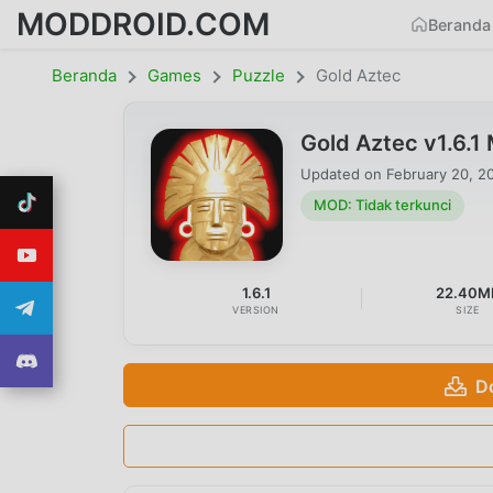
MODDROID.COM
Beranda
Beranda
Games
Puzzle
Gold Aztec
Gold Aztec v1.6.1
Updated on
February 20, 2
MOD: Tidak terkunci
1.6.1
22.40M
VERSION
SIZE
D