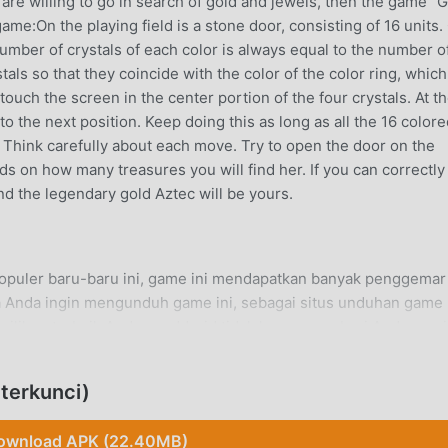
u are willing to go in search of gold and jewels, then the game "
ame:On the playing field is a stone door, consisting of 16 units.
Number of crystals of each color is always equal to the number o
als so that they coincide with the color of the color ring, which
touch the screen in the center portion of the four crystals. At t
to the next position. Keep doing this as long as all the 16 color
r. Think carefully about each move. Try to open the door on the
s on how many treasures you will find her. If you can correctly
and the legendary gold Aztec will be yours.
opuler baru-baru ini, game ini mendapatkan banyak penggemar 
a Anda ingin mengunduh game ini, sebagai situs unduhan game
h pilihan terbaik Anda. moddroid tidak hanya memberi Anda versi
a menyediakan Free mod gratis, membantu Anda menyimpan tugas
da dapat fokus menikmati kesenangan yang dibawa oleh game i
terkunci)
old Aztecmod tidak akan membebankan biaya apa pun kepada
untuk dipasang. Cukup unduh klien moddroid, Anda dapat mengu
ownload APK (22.40MB)
k. Tunggu apa lagi, unduh moddroid dan mainkan!