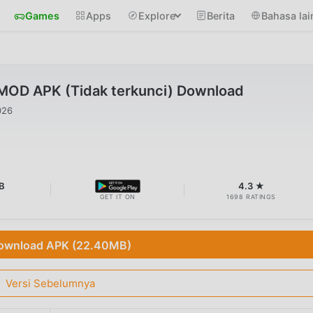
Games
Apps
Explore
Berita
Bahasa lai
 MOD APK (Tidak terkunci) Download
026
B
4.3 ★
GET IT ON
1698 RATINGS
ownload APK (22.40MB)
Versi Sebelumnya