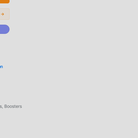
 →
rial
awa
zzle
en
ng
l
s, Boosters
g
ak
 game