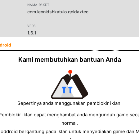
NAMA PAKET
com.leonidshkatulo.goldaztec
VERSI
1.6.1
droid
PENGEMBANG
Leonid Shkatulo
Kami membutuhkan bantuan Anda
UKURAN
22.40MB
Sepertinya anda menggunakan pemblokir iklan.
Pemblokir iklan dapat menghambat anda mengunduh game sec
normal.
Moddroid bergantung pada iklan untuk menyediakan game dan 