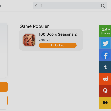
n
Game Populer
10.6M
Shares
100 Doors Seasons 2
Versi: 7.1
Unlocked