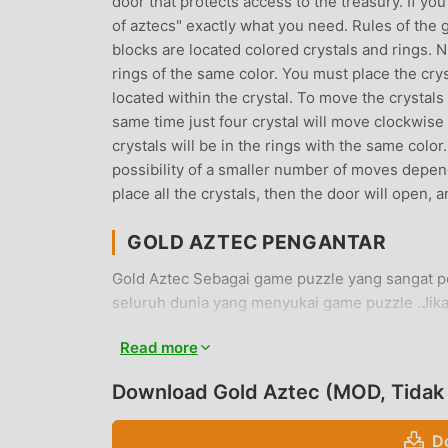
door that protects access to the treasury. If yo
of aztecs" exactly what you need. Rules of the g
blocks are located colored crystals and rings. 
rings of the same color. You must place the cryst
located within the crystal. To move the crystals 
same time just four crystal will move clockwise 
crystals will be in the rings with the same colo
possibility of a smaller number of moves depend
place all the crystals, then the door will open, 
GOLD AZTEC PENGANTAR
Gold Aztec Sebagai game puzzle yang sangat p
seluruh dunia yang menyukai game puzzle .Jik
apk gratis terbesar di dunia -- moddroid adala
Read more
terbaru dariGold Aztec1.6.1gratis, tetapi jug
mekanis yang berulang dalam gim, sehingga An
Download Gold Aztec (MOD, Tidak 
sendiri. moddroid menjanjikan bahwa apapunG
pemain, dan 100% aman, tersedia, dan gratis 
D
dan menginstalGold Aztec 1.6.1 dengan satu kli