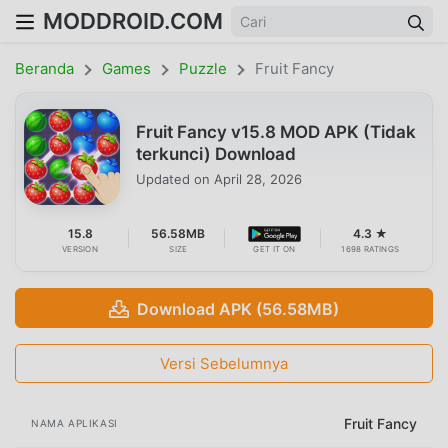
MODDROID.COM
Beranda
Games
Puzzle
Fruit Fancy
Fruit Fancy v15.8 MOD APK (Tidak
terkunci) Download
Updated on
April 28, 2026
15.8
56.58MB
4.3 ★
VERSION
SIZE
GET IT ON
1698 RATINGS
Download APK (56.58MB)
Versi Sebelumnya
Fruit Fancy
NAMA APLIKASI