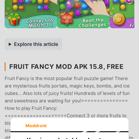
Explore this article
FRUIT FANCY MOD APK 15.8, FREE
Fruit Fancy is the most popular fruit puzzle game! There
are mysterious fruits portals, magic keys, bombs, and ice
cubes… Also lots of juicy fruits! Hundreds of levels of fun
and sweetness are waiting for you!===============
How to play Fruit Fancy:
====================Connect 3 or more fruits to
blast! If you can connect more than 7 fruits, a blender
Moddroid
blade will spin & create massive fresh juice!Complete
different goals to pass the level, such as delivering keys to