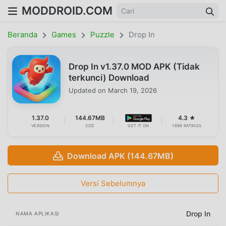
MODDROID.COM
Beranda
Games
Puzzle
Drop In
Drop In v1.37.0 MOD APK (Tidak
terkunci) Download
Updated on
March 19, 2026
1.37.0
144.67MB
4.3 ★
VERSION
SIZE
GET IT ON
1698 RATINGS
Download APK (144.67MB)
Versi Sebelumnya
Drop In
NAMA APLIKASI