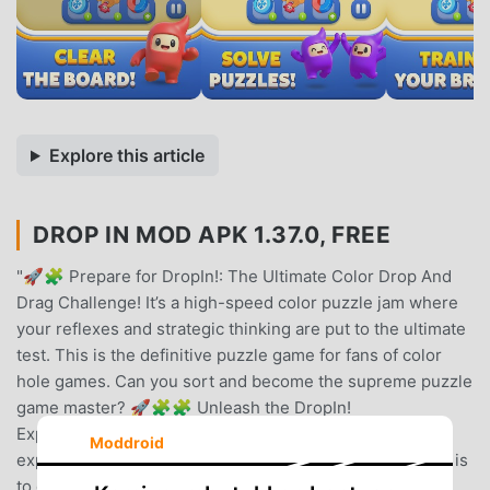
Explore this article
DROP IN MOD APK 1.37.0, FREE
"🚀🧩 Prepare for DropIn!: The Ultimate Color Drop And
Drag Challenge! It’s a high-speed color puzzle jam where
your reflexes and strategic thinking are put to the ultimate
test. This is the definitive puzzle game for fans of color
hole games. Can you sort and become the supreme puzzle
game master? 🚀🧩🧩 Unleash the DropIn!
ExperienceDropIn! delivers a true color puzzle jam
Moddroid
experience that’s both fresh and addicting. Your mission is
to drop colorful, furniture-shaped stick people into their