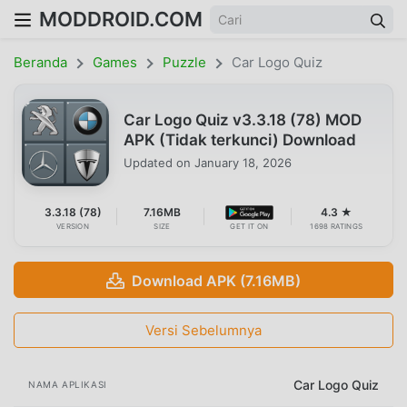
MODDROID.COM
Beranda
Games
Puzzle
Car Logo Quiz
Car Logo Quiz v3.3.18 (78) MOD
APK (Tidak terkunci) Download
Updated on
January 18, 2026
3.3.18 (78)
7.16MB
4.3 ★
VERSION
SIZE
GET IT ON
1698 RATINGS
Download APK (7.16MB)
Versi Sebelumnya
Car Logo Quiz
NAMA APLIKASI