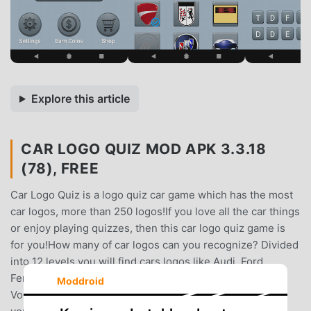
Explore this article
CAR LOGO QUIZ MOD APK 3.3.18
(78), FREE
Car Logo Quiz is a logo quiz car game which has the most
car logos, more than 250 logos!If you love all the car things
or enjoy playing quizzes, then this car logo quiz game is
for you!How many of car logos can you recognize? Divided
into 12 levels you will find cars logos like Audi, Ford,
Ferrari, Peugeot, Opel, Buick, Chevrolet, Mercedes,
Moddroid
Volkswagen, BMW, Volvo, Landrover, Porsche etc.Test