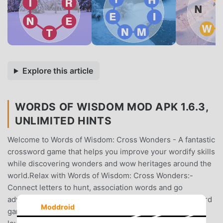
Explore this article
WORDS OF WISDOM MOD APK 1.6.3,
UNLIMITED HINTS
Welcome to Words of Wisdom: Cross Wonders - A fantastic
crossword game that helps you improve your wordify skills
while discovering wonders and wow heritages around the
world.Relax with Words of Wisdom: Cross Wonders:-
Connect letters to hunt, association words and go
adventure on expand vocabulary!- All guru of classic word
Moddroid
games like scrabble, crossword or hidden words would