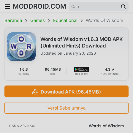
MODDROID.COM
Beranda
Games
Educational
Words Of Wisdom
Words of Wisdom v1.6.3 MOD APK
(Unlimited Hints) Download
Updated on
January 20, 2026
1.6.3
96.45MB
4.3 ★
VERSION
SIZE
GET IT ON
1698 RATINGS
Download APK (96.45MB)
Versi Sebelumnya
Words of Wisdom
NAMA APLIKASI