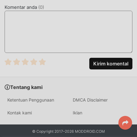
karakternya yang berkualitas tinggi membuat Word
Komentar anda
(
0
)
Universe menarik banyak educational penggemar, dan
dibandingkan dengan tradisional educational game , Word
Universe 1.9.1 telah mengadopsi mesin virtual yang
diperbarui dan melakukan peningkatan yang berani.
Dengan teknologi yang lebih maju, pengalaman layar game
telah sangat ditingkatkan. Sambil mempertahankan gaya
asli educational ,maksimum Ini meningkatkan pengalaman
sensorik pengguna, dan ada banyak jenis ponsel apk
Kirim komental
dengan kemampuan beradaptasi yang sangat baik,
memastikan bahwa semua educational pecinta game dapat
sepenuhnya menikmati kebahagiaan yang dibawa
Tentang kami
olehWord Universe 1.9.1
Ketentuan Penggunaan
DMCA Disclaimer
MOD UNIK
Kontak kami
Iklan
Tradisional educational permainan mengharuskan
pengguna menghabiskan banyak waktu untuk
© Copyright 2017–2026 MODDROID.COM
mengumpulkan kekayaan/kemampuan/keterampilan