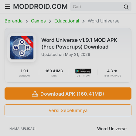
MODDROID.COM
Beranda
Games
Educational
Word Universe
Word Universe v1.9.1 MOD APK
(Free Powerups) Download
Updated on
May 21, 2026
1.9.1
160.41MB
4.3 ★
VERSION
SIZE
GET IT ON
1698 RATINGS
Download APK (160.41MB)
Versi Sebelumnya
Word Universe
NAMA APLIKASI