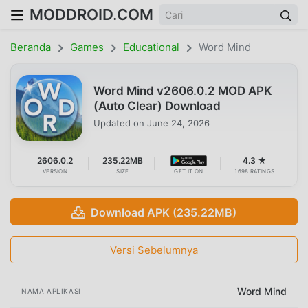
MODDROID.COM
Beranda
Games
Educational
Word Mind
Word Mind v2606.0.2 MOD APK
(Auto Clear) Download
Updated on
June 24, 2026
2606.0.2
235.22MB
4.3 ★
VERSION
SIZE
GET IT ON
1698 RATINGS
Download APK (235.22MB)
Versi Sebelumnya
Word Mind
NAMA APLIKASI