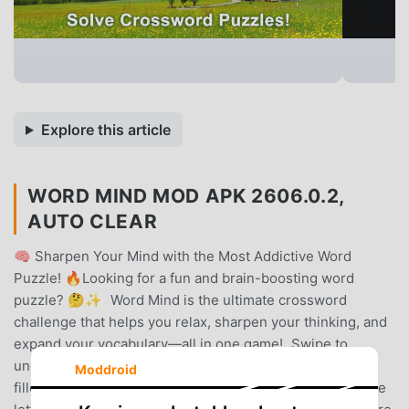
Explore this article
WORD MIND MOD APK 2606.0.2,
AUTO CLEAR
🧠 Sharpen Your Mind with the Most Addictive Word
Puzzle! 🔥Looking for a fun and brain-boosting word
puzzle? 🤔✨ Word Mind is the ultimate crossword
challenge that helps you relax, sharpen your thinking, and
expand your vocabulary—all in one game! Swipe to
uncover hidden words and tackle 1,000+ exciting levels
Moddroid
filled with brain-teasing fun!🎮 HOW TO PLAY* Swipe the