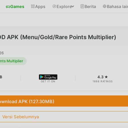
Games
Apps
Explore
Berita
Bahasa lai
D APK (Menu/Gold/Rare Points Multiplier)
026
ts Multiplier
MB
4.3 ★
GET IT ON
1698 RATINGS
wnload APK (127.30MB)
Versi Sebelumnya