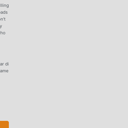
lling
oads
n't
y
who
ar di
game
uh