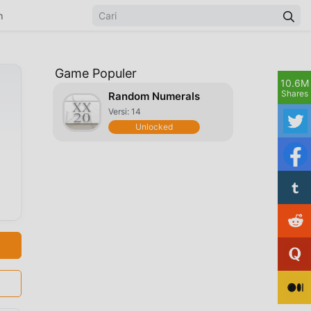
n
Game Populer
10.6M
Shares
Random Numerals
Versi: 14
Unlocked