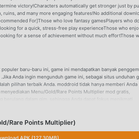
etermine victory!Characters automatically get stronger just by pu
n, ruins, and many more engaging features!No additional downl
[Recommended For]Those who love fantasy gamesPlayers who do
oking for a quick, stress-free play experienceThose who enjo
one looking for a sense of achievement without much effortThose 
populer baru-baru ini, game ini mendapatkan banyak penggem
 .Jika Anda ingin mengunduh game ini, sebagai situs unduhan 
dalah pilihan terbaik Anda. moddroid tidak hanya memberi Anda
ga menyediakan Menu/Gold/Rare Points Multiplier mod gratis,
berulang dalam gim, sehingga Anda dapat fokus menikmati
i. moddroid menjanjikan bahwa apapunMysDunmod tidak akan
 100% aman, tersedia, dan gratis untuk dipasang. Cukup und
ginstalMysDun 1.0.3 dengan satu klik. Tunggu apa lagi, unduh
/Rare Points Multiplier)
wnload APK (127.30MB)