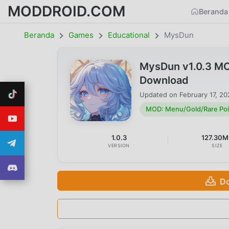
MODDROID.COM
Beranda
Beranda
Games
Educational
MysDun
MysDun v1.0.3 MO
Download
Updated on
February 17, 2
MOD: Menu/Gold/Rare Poin
1.0.3
127.30
VERSION
SIZE
Do