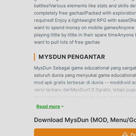
battles!Various elements like stats and skills d
completely free gachas!Packed with exploratio
required! Enjoy a lightweight RPG with ease!
want to spend money on mobile gamesAnyone lo
playing little by little in their spare timeAny
want to pull lots of free gachas
MYSDUN PENGANTAR
MysDun Sebagai game educational yang sangat 
seluruh dunia yang menyukai game educational
mod apk gratis terbesar di dunia -- moddroid a
versi terbaru dariMysDun1.0.3gratis, tetapi ju
membantu Anda menyimpan tugas mekanis yang 
kesenangan yang dibawa oleh game itu sendir
Read more
membebankan biaya apa pun kepada pemain, dan
klien moddroid, Anda dapat mengunduh dan men
Download MysDun (MOD, Menu/Gold
moddroid dan mainkan!
Do