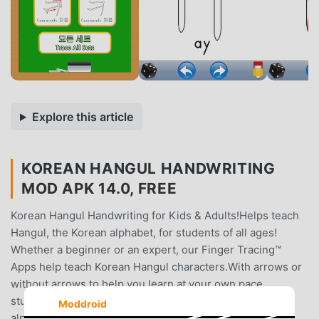
Explore this article
KOREAN HANGUL HANDWRITING
MOD APK 14.0, FREE
Korean Hangul Handwriting for Kids & Adults!Helps teach
Hangul, the Korean alphabet, for students of all ages!
Whether a beginner or an expert, our Finger Tracing™
Apps help teach Korean Hangul characters.With arrows or
without arrows to help you learn at your own pace,
students will learn the proper way to write the Hangul
Moddroid
alphabet.★ Does not test for accuracy★ Free Ad-