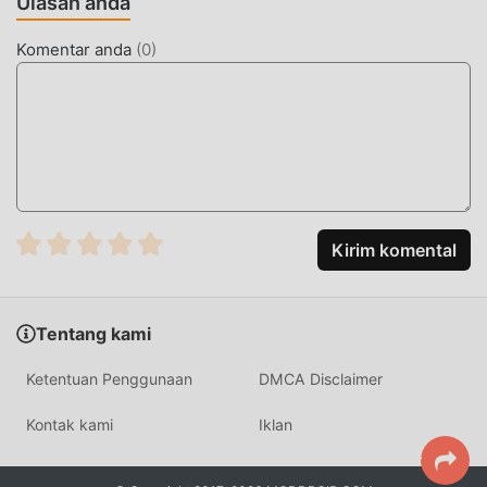
Ulasan anda
banyak jenis ponsel apk dengan kemampuan beradaptasi
yang sangat baik, memastikan bahwa semua educational
Komentar anda
(
0
)
pecinta game dapat sepenuhnya menikmati kebahagiaan
yang dibawa olehKorean Hangul Handwriting 14.0
MOD UNIK
Tradisional educational permainan mengharuskan
pengguna menghabiskan banyak waktu untuk
mengumpulkan kekayaan/kemampuan/keterampilan
Kirim komental
mereka dalam permainan, yang merupakan fitur dan
kesenangan dari permainan, tetapi pada saat yang sama,
proses akumulasi pasti akan membuat orang merasa lelah,
Tentang kami
tetapi sekarang , munculnya mod telah menulis ulang
situasi ini. Di sini, Anda tidak perlu menghabiskan sebagian
Ketentuan Penggunaan
DMCA Disclaimer
besar energi Anda dan mengulangi ""akumulasi"" yang
sedikit membosankan. Mod dapat dengan mudah
Kontak kami
Iklan
membantu Anda menghilangkan proses ini, sehingga
membantu Anda fokus menikmati kegembiraan permainan