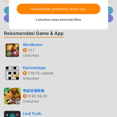
menjanjikan bahwa apapunKorean Hangul Handwritingmod
Nonaktifkan pemblokir iklan saya
Gabung @MODDROID.CO di Telegram channel
tidak akan membebankan biaya apa pun kepada pemain,
dan 100% aman, tersedia, dan gratis untuk dipasang.
Gabung @MODDROID.CO di komunitas Discord
Lanjutkan tanpa menonaktifkan
Cukup unduh klien moddroid, Anda dapat mengunduh dan
menginstalKorean Hangul Handwriting 14.0 dengan satu
Rekomendasi Game & App
klik. Tunggu apa lagi, unduh moddroid dan mainkan!
Wordboom
GAMEPLAY UNIK
1.1.1
Unlocked
Korean Hangul Handwriting Sebagai game terkenal
educational ,gameplaynya yang unik telah membantunya
Кроссворды
mendapatkan banyak penggemar di seluruh dunia. Tidak
1.19.13_rustore
seperti tradisional educational game, diKorean Hangul
Unlocked
Handwriting, Anda hanya perlu melalui tutorial pemula,
sehingga Anda dapat dengan mudah memulai seluruh
奇妙农场体验
permainan dan menikmati kesenangan yang dibawa secara
9.90.59.20
Unlocked
klasik educational game Korean Hangul Handwriting 14.0.
Pada saat yang sama, moddroid telah secara khusus
Lie & Truth
membangun platform untuk educational pecinta game,