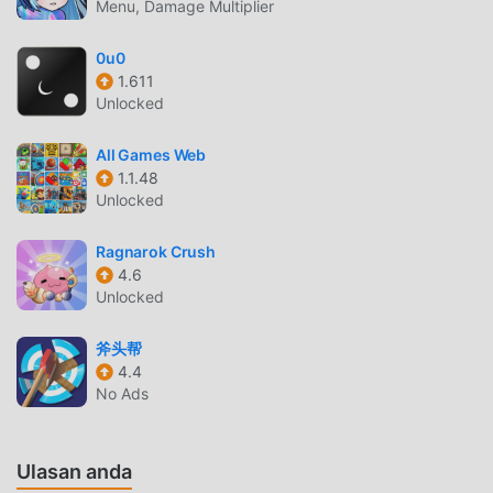
Menu, Damage Multiplier
tradisional casual game, diSpace Decor Villa, Anda hanya
perlu melalui tutorial pemula, sehingga Anda dapat dengan
0u0
mudah memulai seluruh permainan dan menikmati
1.611
kesenangan yang dibawa secara klasik casual game Space
Unlocked
Decor Villa 6.0.0. Pada saat yang sama, moddroid telah
secara khusus membangun platform untuk casual pecinta
All Games Web
game, memungkinkan Anda untuk berkomunikasi dan
1.1.48
Unlocked
berbagi dengan semua casual pecinta game di seluruh
dunia, tunggu apa lagi, bergabunglah dengan moddroid
Ragnarok Crush
dan nikmati casual permainan dengan semua mitra global
4.6
menjadi bahagia
Unlocked
LAYAR INDAH
斧头帮
4.4
Seperti tradisional casual game, Space Decor Villa
No Ads
memiliki gaya seni yang unik, dan grafik, peta, dan
karakternya yang berkualitas tinggi membuat Space Decor
Villa menarik banyak casual penggemar, dan dibandingkan
Ulasan anda
dengan tradisional casual game , Space Decor Villa 6.0.0