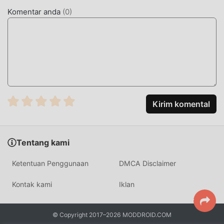
telah mengadopsi mesin virtual yang diperbarui dan
Komentar anda
(
0
)
melakukan peningkatan yang berani. Dengan teknologi
yang lebih maju, pengalaman layar game telah sangat
ditingkatkan. Sambil mempertahankan gaya asli casual
,maksimum Ini meningkatkan pengalaman sensorik
pengguna, dan ada banyak jenis ponsel apk dengan
kemampuan beradaptasi yang sangat baik, memastikan
bahwa semua casual pecinta game dapat sepenuhnya
menikmati kebahagiaan yang dibawa olehSpace Decor Villa
Kirim komental
6.0.0
MOD UNIK
Tentang kami
Tradisional casual permainan mengharuskan pengguna
Ketentuan Penggunaan
DMCA Disclaimer
menghabiskan banyak waktu untuk mengumpulkan
kekayaan/kemampuan/keterampilan mereka dalam
Kontak kami
Iklan
permainan, yang merupakan fitur dan kesenangan dari
permainan, tetapi pada saat yang sama, proses akumulasi
© Copyright 2017–2026 MODDROID.COM
pasti akan membuat orang merasa lelah, tetapi sekarang ,