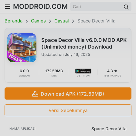
MODDROID.COM
Beranda
Games
Casual
Space Decor Villa
Space Decor Villa v6.0.0 MOD APK
(Unlimited money) Download
Updated on
July 16, 2025
6.0.0
172.59MB
4.3 ★
VERSION
SIZE
GET IT ON
1698 RATINGS
Download APK (172.59MB)
Versi Sebelumnya
Space Decor Villa
NAMA APLIKASI