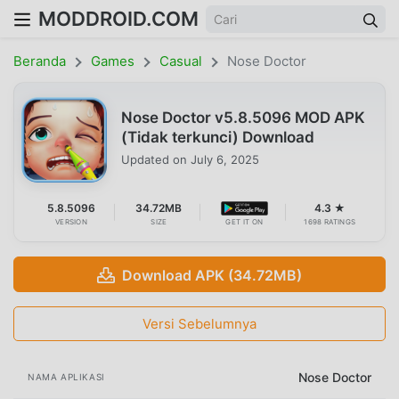
MODDROID.COM
Beranda
Games
Casual
Nose Doctor
Nose Doctor v5.8.5096 MOD APK
(Tidak terkunci) Download
Updated on
July 6, 2025
5.8.5096
34.72MB
4.3 ★
VERSION
SIZE
GET IT ON
1698 RATINGS
Download APK (34.72MB)
Versi Sebelumnya
Nose Doctor
NAMA APLIKASI