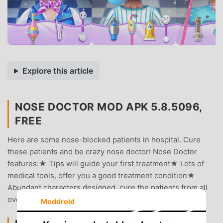
Explore this article
NOSE DOCTOR MOD APK 5.8.5096,
FREE
Here are some nose-blocked patients in hospital. Cure
these patients and be crazy nose doctor! Nose Doctor
features:★ Tips will guide your first treatment★ Lots of
medical tools, offer you a good treatment condition★
Abundant characters designed, cure the patients from all
over the worldIt's a totally free hospital simulate game!
Moddroid