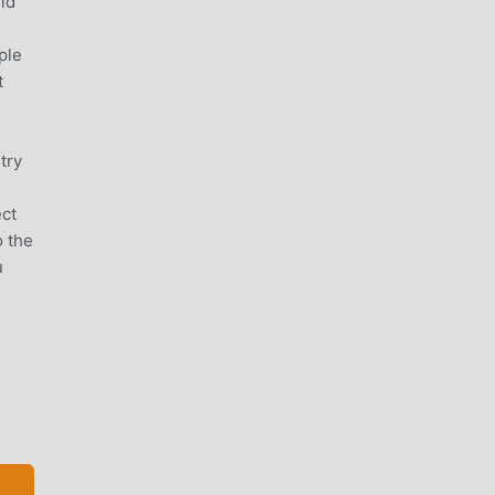
id
ple
t
try
ect
o the
u