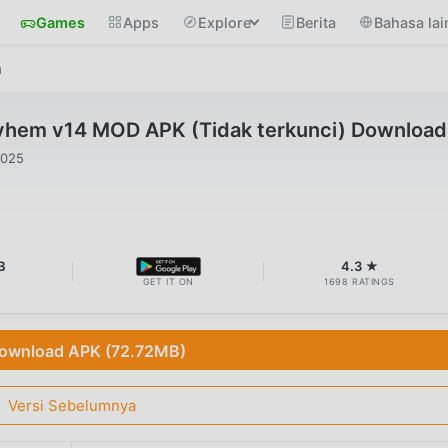
Games
Apps
Explore
Berita
Bahasa lai
m
hem v14 MOD APK (Tidak terkunci) Download
2025
B
4.3 ★
GET IT ON
1698 RATINGS
ownload APK (72.72MB)
Versi Sebelumnya