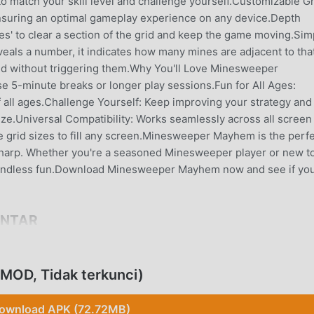
to match your skill level and challenge yourself.Customizable Gr
, ensuring an optimal gameplay experience on any device.Depth
es' to clear a section of the grid and keep the game moving.Sim
reveals a number, it indicates how many mines are adjacent to tha
 grid without triggering them.Why You'll Love Minesweeper
se 5-minute breaks or longer play sessions.Fun for All Ages:
f all ages.Challenge Yourself: Keep improving your strategy and 
ize.Universal Compatibility: Works seamlessly across all screen
e grid sizes to fill any screen.Minesweeper Mayhem is the perf
sharp. Whether you're a seasoned Minesweeper player or new t
nd endless fun.Download Minesweeper Mayhem now and see if yo
ANTAR
 sangat populer baru-baru ini, game ini mendapatkan banyak
e casual .Jika Anda ingin mengunduh game ini, sebagai situs
OD, Tidak terkunci)
-- moddroid adalah pilihan terbaik Anda. moddroid tidak hanya
ayhem14gratis, tetapi juga menyediakan Free mod gratis,
ownload APK (72.72MB)
berulang dalam gim, sehingga Anda dapat fokus menikmati