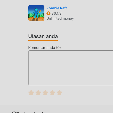
dibandingkan dengan tradisional casual game 
diperbarui dan melakukan peningkatan yang ber
Zombie Raft
36.1.3
telah sangat ditingkatkan. Sambil mempertaha
Unlimited money
sensorik pengguna, dan ada banyak jenis pons
memastikan bahwa semua casual pecinta game
olehMineSweeper Mayhem 14
Ulasan anda
MOD UNIK
Komentar anda
(
0
)
Tradisional casual permainan mengharuskan 
kekayaan/kemampuan/keterampilan mereka dala
permainan, tetapi pada saat yang sama, proses 
munculnya mod telah menulis ulang situasi ini.
dan mengulangi ""akumulasi"" yang sedikit 
menghilangkan proses ini, sehingga membantu 
UNDUH SEKARANG
Cukup klik tombol unduh untuk menginstal apl
MineSweeper Mayhem 14 dalam paket instalasi 