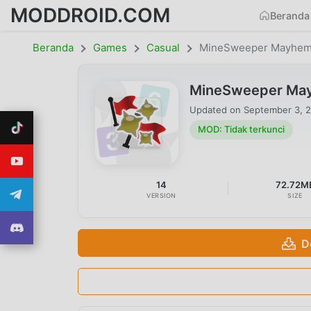
MODDROID.COM
Beranda
Beranda
Games
Casual
MineSweeper Mayhe
MineSweeper May
Updated on
September 3, 
MOD: Tidak terkunci
14
72.72M
VERSION
SIZE
D