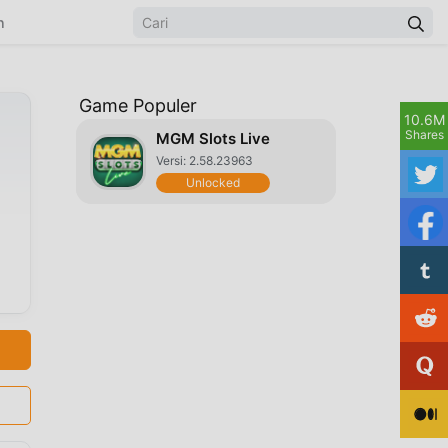
n
Game Populer
10.6M
Shares
MGM Slots Live
Versi: 2.58.23963
Unlocked