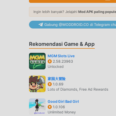
kesenangan yang dibawa oleh game itu sendi
tidak akan membebankan biaya apa pun kepada p
Ingin lebih banyak? Jelajahi
Mod APK paling popul
Cukup unduh klien moddroid, Anda dapat men
Tunggu apa lagi, unduh moddroid dan mainkan!
Gabung @MODDROID.CO di Telegram cha
GAMEPLAY UNIK
Rekomendasi Game & App
MineSweeper Mayhem Sebagai game terkenal c
banyak penggemar di seluruh dunia. Tidak sep
MGM Slots Live
perlu melalui tutorial pemula, sehingga Anda
2.58.23963
kesenangan yang dibawa secara klasik casual
Unlocked
telah secara khusus membangun platform untu
dan berbagi dengan semua casual pecinta game
家园大冒险
dan nikmati casual permainan dengan semua mi
1.0.69
Lots of Diamonds, Free Ad Rewards
LAYAR INDAH
Good Girl Bad Girl
Seperti tradisional casual game, MineSweeper M
1.0.106
karakternya yang berkualitas tinggi membuat
Unlimited Money