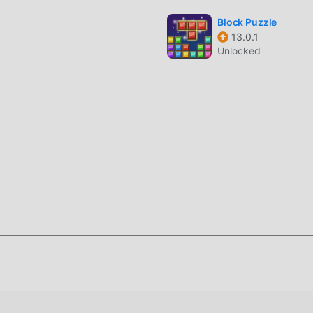
, MineSweeper Mayhem 14 telah mengadopsi mesin virtual yang
ani. Dengan teknologi yang lebih maju, pengalaman layar game
Block Puzzle
13.0.1
nkan gaya asli casual ,maksimum Ini meningkatkan pengalaman
Unlocked
el apk dengan kemampuan beradaptasi yang sangat baik,
 dapat sepenuhnya menikmati kebahagiaan yang dibawa
pengguna menghabiskan banyak waktu untuk mengumpulkan
m permainan, yang merupakan fitur dan kesenangan dari
akumulasi pasti akan membuat orang merasa lelah, tetapi sekar
 Di sini, Anda tidak perlu menghabiskan sebagian besar energi 
membosankan. Mod dapat dengan mudah membantu Anda
Anda fokus menikmati kegembiraan permainan itu sendiri
ikasi moddroid, Anda dapat langsung mengunduh versi mod grat
moddroid dengan satu klik, dan ada lebih banyak game mod