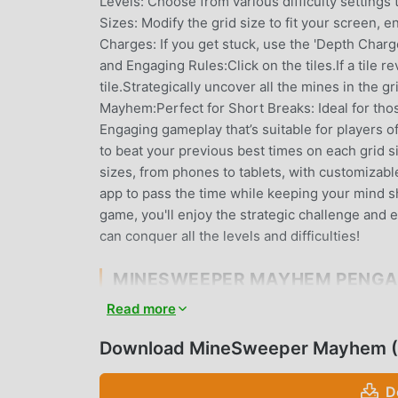
Levels: Choose from various difficulty settings 
Sizes: Modify the grid size to fit your screen
Charges: If you get stuck, use the 'Depth Charg
and Engaging Rules:Click on the tiles.If a tile 
tile.Strategically uncover all the mines in the
Mayhem:Perfect for Short Breaks: Ideal for tho
Engaging gameplay that’s suitable for players o
to beat your previous best times on each grid s
sizes, from phones to tablets, with customizabl
app to pass the time while keeping your mind 
game, you'll enjoy the strategic challenge a
can conquer all the levels and difficulties!
MINESWEEPER MAYHEM PENG
Read more
MineSweeper Mayhem Sebagai game casual yang
penggemar di seluruh dunia yang menyukai gam
Download MineSweeper Mayhem (M
unduhan game mod apk gratis terbesar di dunia 
memberi Anda versi terbaru dariMineSweeper M
D
membantu Anda menyimpan tugas mekanis yang 