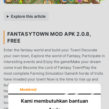
Explore this article
FANTASYTOWN MOD APK 2.0.8,
FREE
Enter the fantasy world and build your Town! Decorate
your own town, Explore the world of Fantasy, Participate in
interesting events and Enjoy the game!Make your dream
come true! Become the Lord of Fantasy Town!Play the
most complete Farming Simulation Game!A horde of trolls
have invaded your town! Now is the time to rise up and
build your town back to its former glory.Are you ready to
Moddroid
help your citizens take back and build your dream town?
What you can do in Fantasy Town:Build and manage your
Kami membutuhkan bantuan
townYou can decorate your town with buildings from
various cultures around the world.Farm and harvest