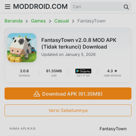
MODDROID.COM
Beranda
Games
Casual
FantasyTown
FantasyTown v2.0.8 MOD APK
(Tidak terkunci) Download
Updated on
January 5, 2026
2.0.8
61.35MB
4.3 ★
VERSION
SIZE
GET IT ON
1698 RATINGS
Download APK (61.35MB)
Versi Sebelumnya
FantasyTown
NAMA APLIKASI