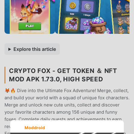
Explore this article
CRYPTO FOX - GET TOKEN ＆ NFT
MOD APK 1.73.0, HIGH SPEED
🦊🔥 Dive into the Ultimate Fox Adventure! Merge, collect,
and build your world with a squad of unique fox characters.
Merge and unlock new cute units, collect and discover
your favorite characters among 156 unique and funny
foxes. Complete daily quests and achievements to earn
rewards and grow your collection in Fox Collector 🦊
Moddroid
Embark on a journey through mysterious lands, exploring