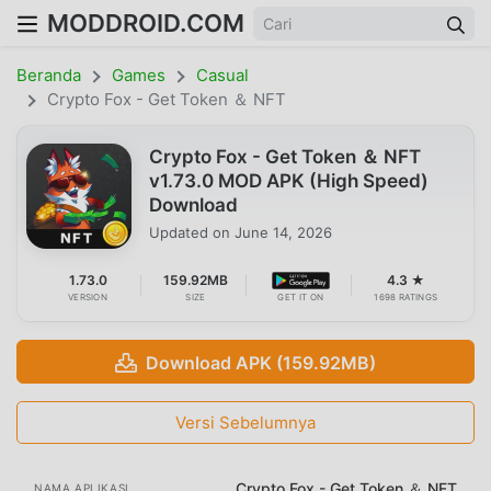
MODDROID.COM
Beranda
Games
Casual
Crypto Fox - Get Token ＆ NFT
Crypto Fox - Get Token ＆ NFT
v1.73.0 MOD APK (High Speed)
Download
Updated on
June 14, 2026
1.73.0
159.92MB
4.3 ★
VERSION
SIZE
GET IT ON
1698 RATINGS
Download APK (159.92MB)
Versi Sebelumnya
Crypto Fox - Get Token ＆ NFT
NAMA APLIKASI